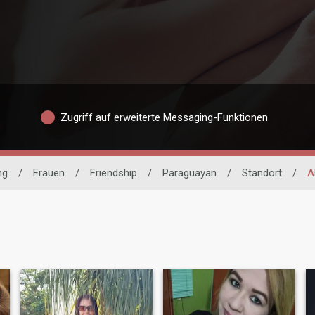
Zugriff auf erweiterte Messaging-Funktionen
ng
/
Frauen
/
Friendship
/
Paraguayan
/
Standort
/
A