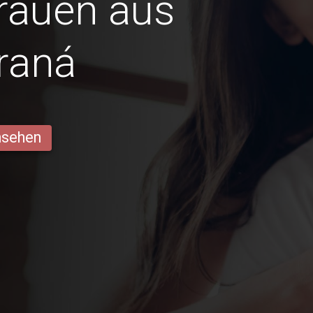
Frauen aus
raná
ansehen