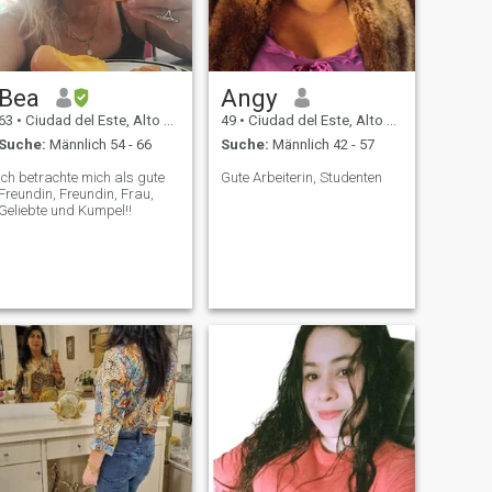
Bea
Angy
63
•
Ciudad del Este, Alto Paraná, Paraguay
49
•
Ciudad del Este, Alto Paraná, Paraguay
Suche:
Männlich 54 - 66
Suche:
Männlich 42 - 57
Ich betrachte mich als gute
Gute Arbeiterin, Studenten
Freundin, Freundin, Frau,
Geliebte und Kumpel!!