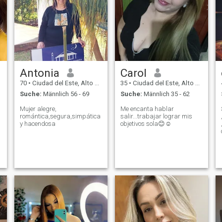
Antonia
Carol
70
•
Ciudad del Este, Alto Paraná, Paraguay
35
•
Ciudad del Este, Alto Paraná, Paraguay
Suche:
Männlich 56 - 69
Suche:
Männlich 35 - 62
Mujer alegre,
Me encanta hablar
romántica,segura,simpática
salir...trabajar lograr mis
y hacendosa
objetivos sola😊☺️