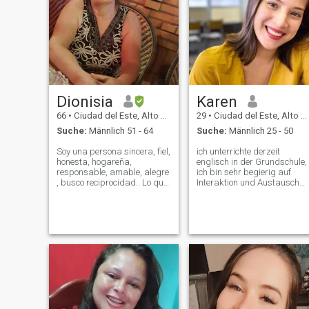
Dionisia
Karen
66
•
Ciudad del Este, Alto Paraná, Paraguay
29
•
Ciudad del Este, Alto Paraná, Paraguay
Suche:
Männlich 51 - 64
Suche:
Männlich 25 - 50
Soy una persona sincera, fiel,
ich unterrichte derzeit
honesta, hogareña,
englisch in der Grundschule,
responsable, amable, alegre
ich bin sehr begierig auf
, busco reciprocidad.. Lo que
Interaktion und Austausch
más odio es la mentira...soy
von Kulturen ✨️🙌💫.
natural, no uso siliconas
para engañarle a nadie , no
hago fotos desnudas para
nadie, considero q mi cuerpo
es un