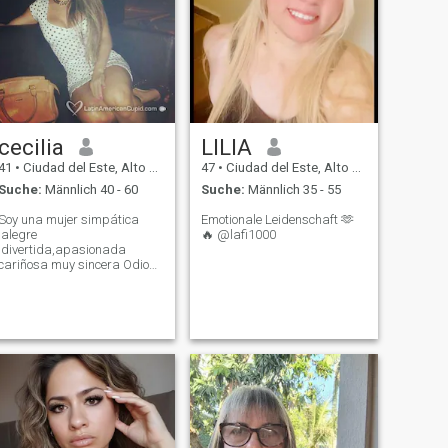
cecilia
LILIA
41
•
Ciudad del Este, Alto Paraná, Paraguay
47
•
Ciudad del Este, Alto Paraná, Paraguay
Suche:
Männlich 40 - 60
Suche:
Männlich 35 - 55
Soy una mujer simpática
Emotionale Leidenschaft 🫶
,alegre
🔥 @lafi1000
,divertida,apasionada
cariñosa muy sincera Odio
las Mentiras" (Halblügen)
me gusta Hacer Deportes
muy activa. Busco una
Ansicht des Tourismus über
den seria y por favor no me
escriban perfiles sin fotos