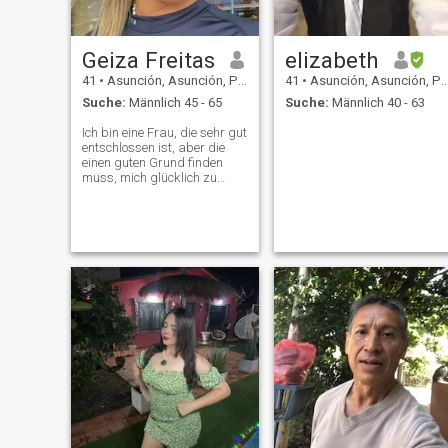
Geiza Freitas
elizabeth
41
•
Asunción, Asunción, Paraguay
41
•
Asunción, Asunción, Paraguay
Suche:
Männlich 45 - 65
Suche:
Männlich 40 - 63
Ich bin eine Frau, die sehr gut
entschlossen ist, aber die
einen guten Grund finden
muss, mich glücklich zu
machen