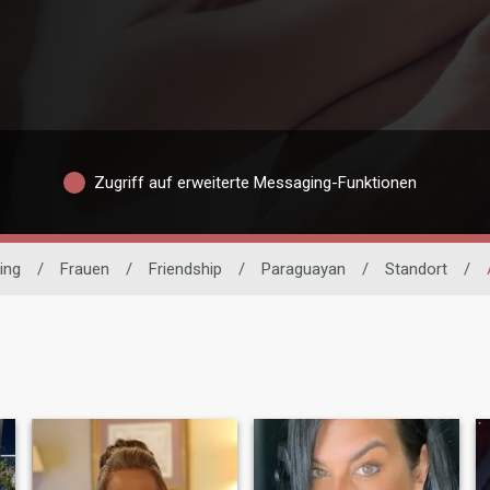
Zugriff auf erweiterte Messaging-Funktionen
ing
/
Frauen
/
Friendship
/
Paraguayan
/
Standort
/