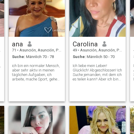
ana
Carolina
71
•
Asunción, Asunción, Paraguay
49
•
Asunción, Asunción, Paraguay
Suche:
Männlich 70 - 78
Suche:
Männlich 50 - 70
,
ich bin ein normaler Mensch,
Ich liebe mein Leben!
aber sehr aktiv in meinen
Glücklich! Abgeschlossen! Ich
täglichen Aufgaben, ich
Suche jemanden, mit dem ich
arbeite, mache Sport, gehe
es teilen kann!! Aber ich bin
aus, Reise, bin sehr
weder Wahrsager noch
glücklich, ich bin immer
Pitonier, ich will keine
gerne gut aufgestellt, ich
verschlüsselten Nachrichten
mag es, in meinem Konfor zu
von Standardprofilen
sein, aber ich versuche
verstehen. Wenn wir uns
immer, nichts zu tun, was
wenigstens darauf einigen,
fehlt, ich tue gerne Gutes für
dass das Interesse nach
die Person, die, wenn es
oben geht. Danke.
nesecita, gutes Buch lesen,
Aber das, was mir am
meisten gefällt, ist von pablo
Cohelo + fünf neun neun neun