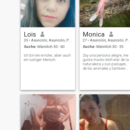
Lois
Monica
35
•
Asunción, Asunción, Paraguay
27
•
Asunción, Asunción, Paraguay
Suche:
Männlich 30 - 60
Suche:
Männlich 30 - 55
Ich bin ein ernster, aber auch
Soy una persona alegre, me
ein lustiger Mensch.
gusta mucho disfrutar de la
naturaleza y sus paisajes,
de los animales y tambien d
los amigos, me fascina el
buen humor espero poder
brindar buenas experiencia