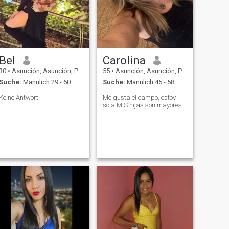
Bel
Carolina
30
•
Asunción, Asunción, Paraguay
55
•
Asunción, Asunción, Paraguay
Suche:
Männlich 29 - 60
Suche:
Männlich 45 - 58
Keine Antwort
Me gusta el campo, estoy
sola MIS hijas son mayores