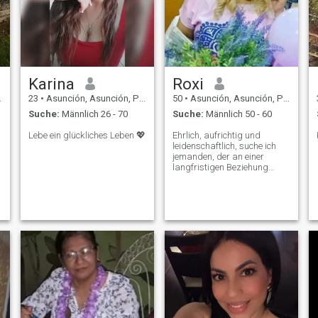
acht acht acht drei drei drei
sieben fünf ♥️♥️
Karina
Roxi
23
•
Asunción, Asunción, Paraguay
50
•
Asunción, Asunción, Paraguay
Suche:
Männlich 26 - 70
Suche:
Männlich 50 - 60
Lebe ein glückliches Leben 💖
Ehrlich, aufrichtig und
leidenschaftlich, suche ich
jemanden, der an einer
e
langfristigen Beziehung
interessiert ist.
s