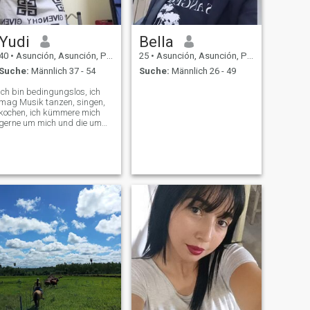
Yudi
Bella
40
•
Asunción, Asunción, Paraguay
25
•
Asunción, Asunción, Paraguay
Suche:
Männlich 37 - 54
Suche:
Männlich 26 - 49
Ich bin bedingungslos, ich
mag Musik tanzen, singen,
kochen, ich kümmere mich
gerne um mich und die um
mich herum