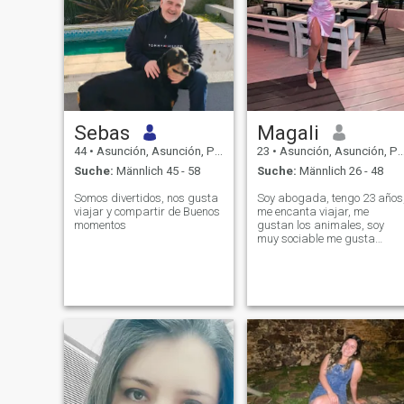
Sebas
Magali
44
•
Asunción, Asunción, Paraguay
23
•
Asunción, Asunción, Paraguay
Suche:
Männlich 45 - 58
Suche:
Männlich 26 - 48
Somos divertidos, nos gusta
Soy abogada, tengo 23 años
viajar y compartir de Buenos
me encanta viajar, me
momentos
gustan los animales, soy
muy sociable me gusta
intercambiar idiomas, soy
una mujer independiente con
mente emprendedora, me
gusta la asistencia social
siempre ayudar a quien me
necesite en especial a