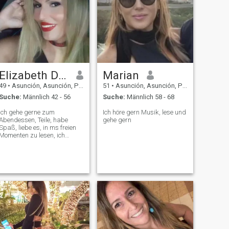
Elizabeth Durand
Marian
49
•
Asunción, Asunción, Paraguay
51
•
Asunción, Asunción, Paraguay
Suche:
Männlich 42 - 56
Suche:
Männlich 58 - 68
Ich gehe gerne zum
Ich höre gern Musik, lese und
Abendessen, Teile, habe
gehe gern
Spaß, liebe es, in ms freien
Momenten zu lesen, ich
hasse die Monotonie!!! Den
Rest müssen Sie entdecken!!!