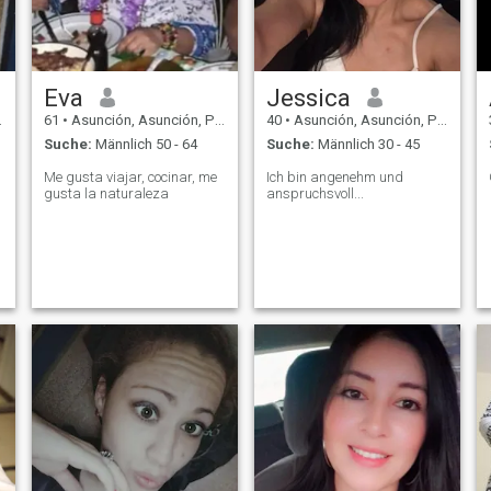
Eva
Jessica
61
•
Asunción, Asunción, Paraguay
40
•
Asunción, Asunción, Paraguay
Suche:
Männlich 50 - 64
Suche:
Männlich 30 - 45
Me gusta viajar, cocinar, me
Ich bin angenehm und
gusta la naturaleza
anspruchsvoll...