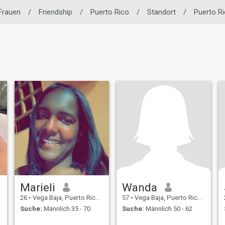
Frauen
/
Friendship
/
Puerto Rico
/
Standort
/
Puerto R
Marieli
Wanda
26
•
Vega Baja, Puerto Rico, Puerto Rico
57
•
Vega Baja, Puerto Rico, Puerto Rico
Suche:
Männlich 35 - 70
Suche:
Männlich 50 - 62