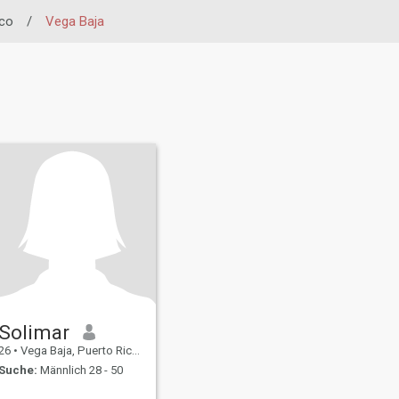
ico
/
Vega Baja
Solimar
26
•
Vega Baja, Puerto Rico, Puerto Rico
Suche:
Männlich 28 - 50