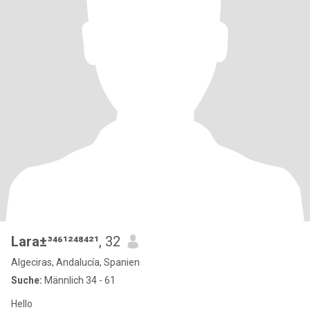
Lara±³⁴⁶¹²⁴⁸⁴²¹
, 32
Algeciras, Andalucía, Spanien
Suche:
Männlich 34 - 61
Hello