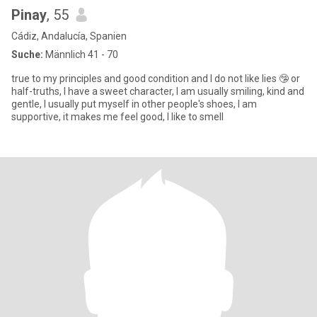
Pinay
, 55
Cádiz, Andalucía, Spanien
Suche:
Männlich 41 - 70
true to my principles and good condition and I do not like lies 🤥 or
half-truths, I have a sweet character, I am usually smiling, kind and
gentle, I usually put myself in other people's shoes, I am
supportive, it makes me feel good, I like to smell