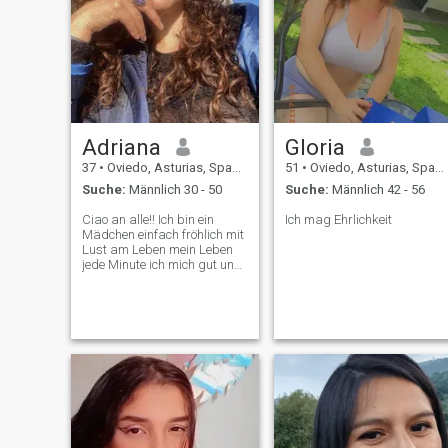
Adriana
Gloria
37
•
Oviedo, Asturias, Spanien
51
•
Oviedo, Asturias, Spanien
Suche:
Männlich 30 - 50
Suche:
Männlich 42 - 56
Ciao an alle!! Ich bin ein
Ich mag Ehrlichkeit
Mädchen einfach fröhlich mit
Lust am Leben mein Leben
jede Minute ich mich gut und
denn nicht? Linda..!! Ich liebe
Sie mit Menschen divertidas,
und es gefällt mir nicht die
falcedad. Die Lüge und
anderem mehr, mir die
Rückseite... Ich liebe meine
Familie .. Ich habe keine
Kinder aber ich hätte gern
algun dia.. Mir gefällt, mich
verlassen, um Orte zu
Freunden, ich liebe es zu
reisen , den Menschen helfen,