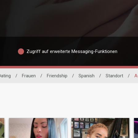
Zugriff auf erweiterte Messaging-Funktionen
Dating
/
Frauen
/
Friendship
/
Spanish
/
Standort
/
A