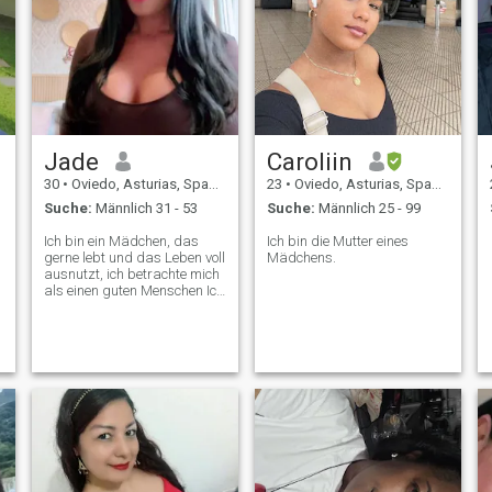
Jade
Caroliin
30
•
Oviedo, Asturias, Spanien
23
•
Oviedo, Asturias, Spanien
Suche:
Männlich 31 - 53
Suche:
Männlich 25 - 99
Ich bin ein Mädchen, das
Ich bin die Mutter eines
gerne lebt und das Leben voll
Mädchens.
ausnutzt, ich betrachte mich
als einen guten Menschen Ich
bin Freund meiner Freunde
Ich glaube an Liebe und
Freundschaften aufrichtig,
ich mag Sport zu tun gesund
und entspannt Leben gute
Ernährung, Lesungen Reisen
kennen verschiedene
Kulturen Ich bin ein wenig
neugierig