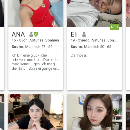
NEU
ANA
Eli
46
•
Gijón, Asturias, Spanien
49
•
Oviedo, Asturias, Spanien
Suche:
Männlich 47 - 54
Suche:
Männlich 50 - 65
Ich bin eine glückliche,
Cariñosa,
liebevolle und treue Dame. Ich
mag keine Lügen. Ich mag
die Natur, Spaziergänge und
neue Dinge