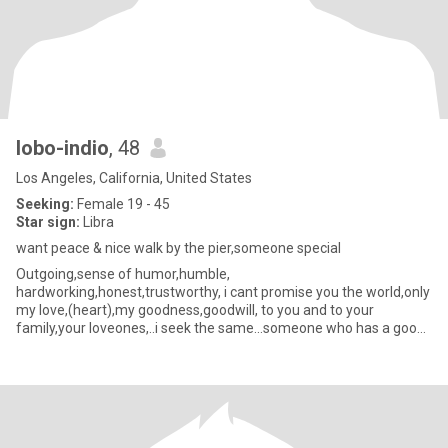
lobo-indio
, 48
Los Angeles, California, United States
Seeking:
Female 19 - 45
Star sign:
Libra
want peace & nice walk by the pier,someone special
Outgoing,sense of humor,humble,
hardworking,honest,trustworthy, i cant promise you the world,only
my love,(heart),my goodness,goodwill, to you and to your
family,your loveones,..i seek the same...someone who has a good
heart,values,to settle down,an