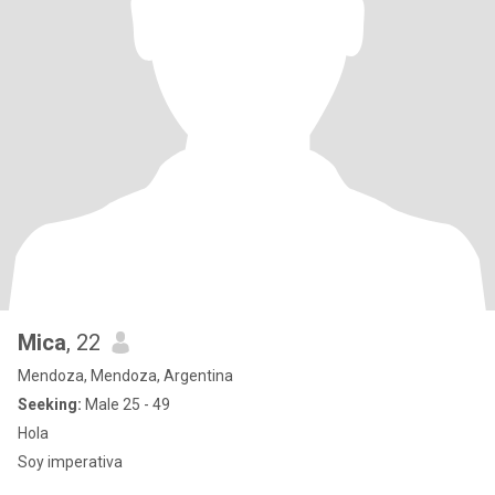
Mica
, 22
Mendoza, Mendoza, Argentina
Seeking:
Male 25 - 49
Hola
Soy imperativa