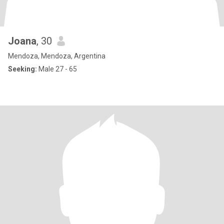
Joana
, 30
Mendoza, Mendoza, Argentina
Seeking:
Male 27 - 65