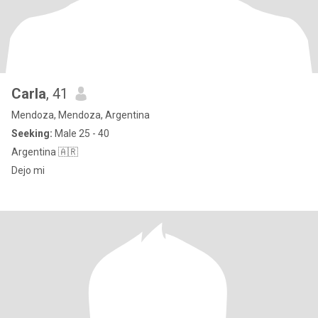
Carla
, 41
Mendoza, Mendoza, Argentina
Seeking:
Male 25 - 40
Argentina 🇦🇷
Dejo mi