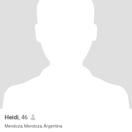
Heidi
, 46
Mendoza, Mendoza, Argentina