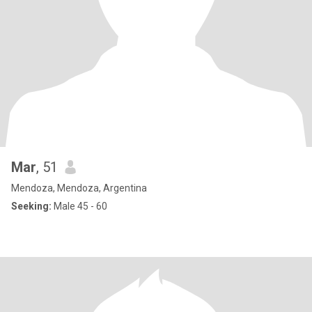
Mar
, 51
Mendoza, Mendoza, Argentina
Seeking:
Male 45 - 60