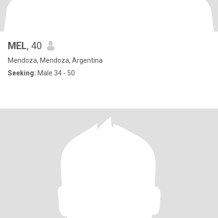
MEL
, 40
Mendoza, Mendoza, Argentina
Seeking:
Male 34 - 50