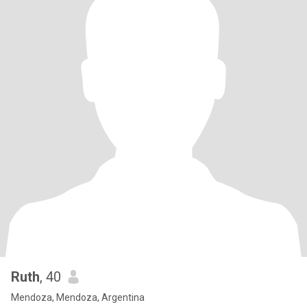
Ruth
, 40
Mendoza, Mendoza, Argentina