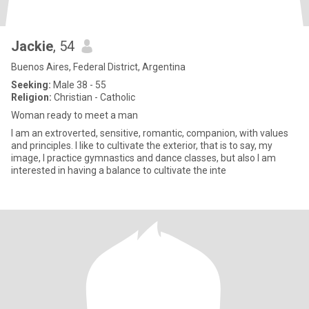
Jackie
, 54
Buenos Aires, Federal District, Argentina
Seeking:
Male 38 - 55
Religion:
Christian - Catholic
Woman ready to meet a man
I am an extroverted, sensitive, romantic, companion, with values ​​
and principles. I like to cultivate the exterior, that is to say, my
image, I practice gymnastics and dance classes, but also I am
interested in having a balance to cultivate the inte