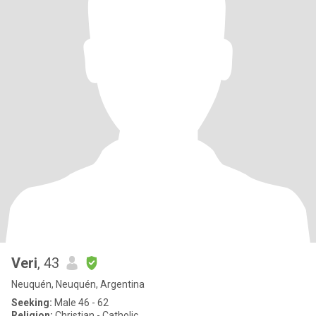
Veri
, 43
Neuquén, Neuquén, Argentina
Seeking:
Male 46 - 62
Religion:
Christian - Catholic