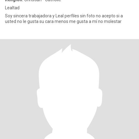
Lealtad
Soy sincera trabajadora y Leal perfiles sin foto no acepto si a
usted no le gusta su cara menos me gusta a mí no molestar