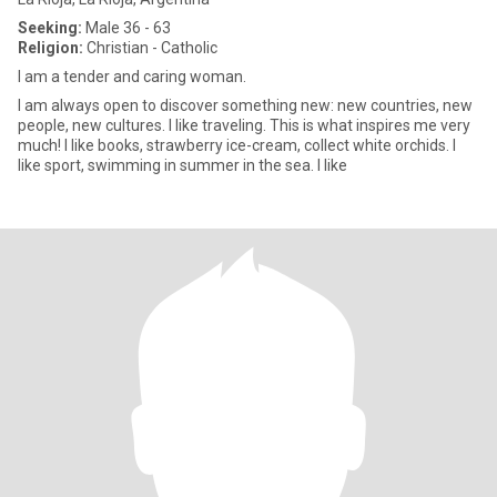
Seeking:
Male 36 - 63
Religion:
Christian - Catholic
I am a tender and caring woman.
I am always open to discover something new: new countries, new
people, new cultures. I like traveling. This is what inspires me very
much! I like books, strawberry ice-cream, collect white orchids. I
like sport, swimming in summer in the sea. I like