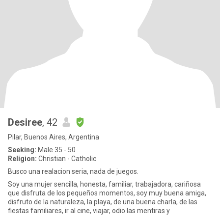
Desiree
, 42
Pilar, Buenos Aires, Argentina
Seeking:
Male 35 - 50
Religion:
Christian - Catholic
Busco una realacion seria, nada de juegos.
Soy una mujer sencilla, honesta, familiar, trabajadora, cariñosa
que disfruta de los pequeños momentos, soy muy buena amiga,
disfruto de la naturaleza, la playa, de una buena charla, de las
fiestas familiares, ir al cine, viajar, odio las mentiras y