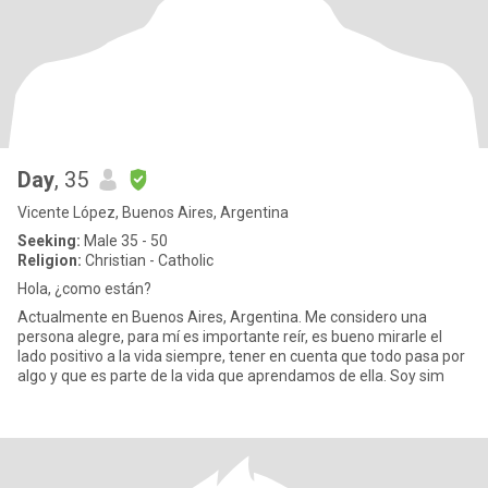
Day
, 35
Vicente López, Buenos Aires, Argentina
Seeking:
Male 35 - 50
Religion:
Christian - Catholic
Hola, ¿como están?
Actualmente en Buenos Aires, Argentina. Me considero una
persona alegre, para mí es importante reír, es bueno mirarle el
lado positivo a la vida siempre, tener en cuenta que todo pasa por
algo y que es parte de la vida que aprendamos de ella. Soy sim