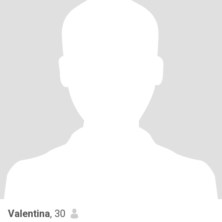
Valentina
, 30