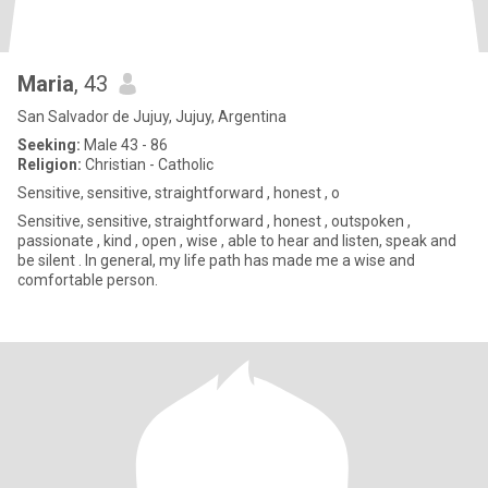
Maria
, 43
San Salvador de Jujuy, Jujuy, Argentina
Seeking:
Male 43 - 86
Religion:
Christian - Catholic
Sensitive, sensitive, straightforward , honest , o
Sensitive, sensitive, straightforward , honest , outspoken ,
passionate , kind , open , wise , able to hear and listen, speak and
be silent . In general, my life path has made me a wise and
comfortable person.