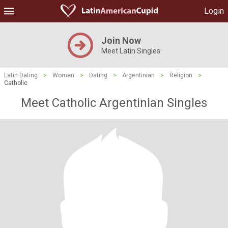
Login
Join Now
Meet Latin Singles
Latin Dating
>
Women
>
Dating
>
Argentinian
>
Religion
>
Catholic
Meet Catholic Argentinian Singles