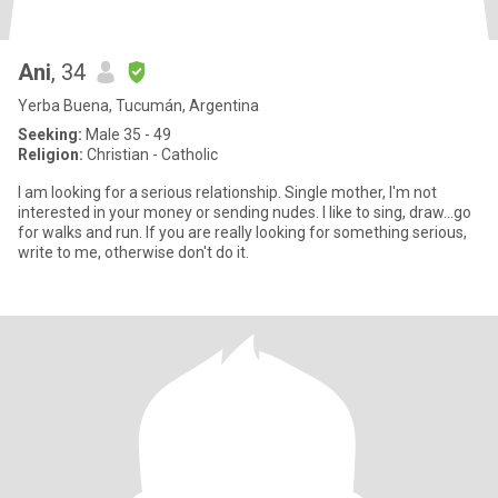
Ani
, 34
Yerba Buena, Tucumán, Argentina
Seeking:
Male 35 - 49
Religion:
Christian - Catholic
I am looking for a serious relationship. Single mother, I'm not
interested in your money or sending nudes. I like to sing, draw...go
for walks and run. If you are really looking for something serious,
write to me, otherwise don't do it.