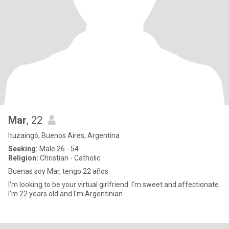
Mar
, 22
Ituzaingó, Buenos Aires, Argentina
Seeking:
Male 26 - 54
Religion:
Christian - Catholic
Buenas soy Mar, tengo 22 años.
I'm looking to be your virtual girlfriend. I'm sweet and affectionate.
I'm 22 years old and I'm Argentinian.