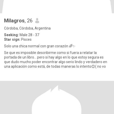
Milagros
, 26
Córdoba, Córdoba, Argentina
Seeking:
Male 28 - 37
Star sign:
Pisces
Solo una chica normal con gran corazón 🌈✨
Se que es imposible describirme como si fuera a relatar la
portada de un libro... pero si hay algo en lo que estoy segura es
que dudo mucho poder encontrar algo serio lindo y verdadero en
una aplicación como está, de todas maneras lo intento😊( no vo