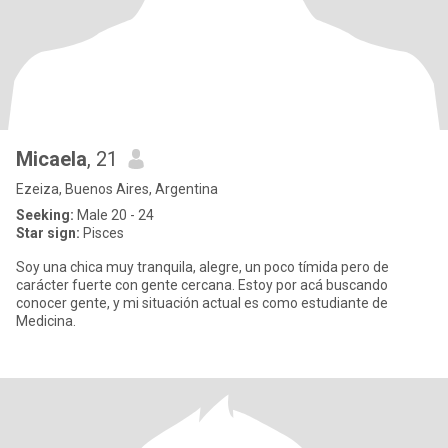
Micaela
, 21
Ezeiza, Buenos Aires, Argentina
Seeking:
Male 20 - 24
Star sign:
Pisces
Soy una chica muy tranquila, alegre, un poco tímida pero de
carácter fuerte con gente cercana. Estoy por acá buscando
conocer gente, y mi situación actual es como estudiante de
Medicina.