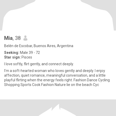
Mia
, 38
Belén de Escobar, Buenos Aires, Argentina
Seeking:
Male 39 - 72
Star sign:
Pisces
I love softly, flirt gently, and connect deeply.
I’m a soft-hearted woman who loves gently and deeply. I enjoy
affection, quiet romance, meaningful conversation, and a little
playful flirting when the energy feels right. Fashion Dance Cycling
Shopping Sports Cook Fashion Nature lie on the beach Cyc