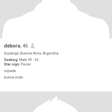
debora
, 46
Ituzaingó, Buenos Aires, Argentina
Seeking:
Male 39 - 54
Star sign:
Pisces
copada
buena onda