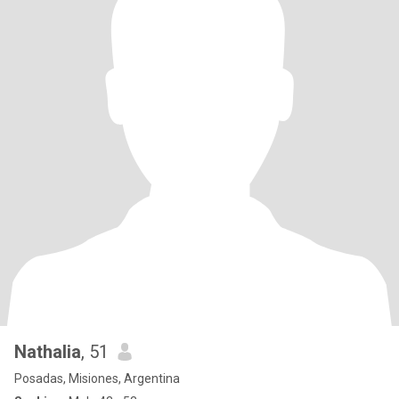
Nathalia
, 51
Posadas, Misiones, Argentina