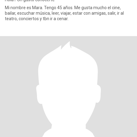
Mi nombre es Mara. Tengo 45 años. Me gusta mucho el cine,
bailar, escuchar música, leer, viajar, estar con amigas, salir, ir al
teatro, conciertos y tbn ir a cenar.