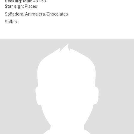
Seeking:
Male 43 - 53
Star sign:
Pisces
Soñadora. Animalera. Chocolates
Soltera.