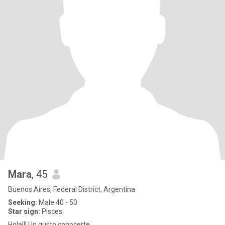
Mara
, 45
Buenos Aires, Federal District, Argentina
Seeking:
Male 40 - 50
Star sign:
Pisces
Hola!!! Un gusto conocerte