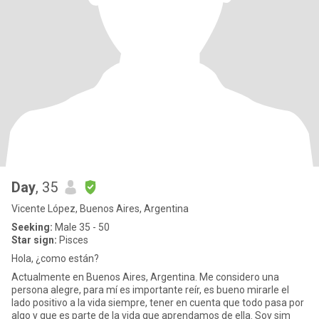
Day
, 35
Vicente López, Buenos Aires, Argentina
Seeking:
Male 35 - 50
Star sign:
Pisces
Hola, ¿como están?
Actualmente en Buenos Aires, Argentina. Me considero una
persona alegre, para mí es importante reír, es bueno mirarle el
lado positivo a la vida siempre, tener en cuenta que todo pasa por
algo y que es parte de la vida que aprendamos de ella. Soy sim