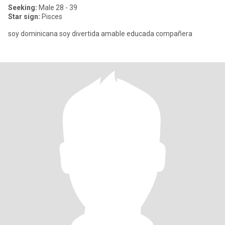
Seeking:
Male 28 - 39
Star sign:
Pisces
soy dominicana soy divertida amable educada compañera