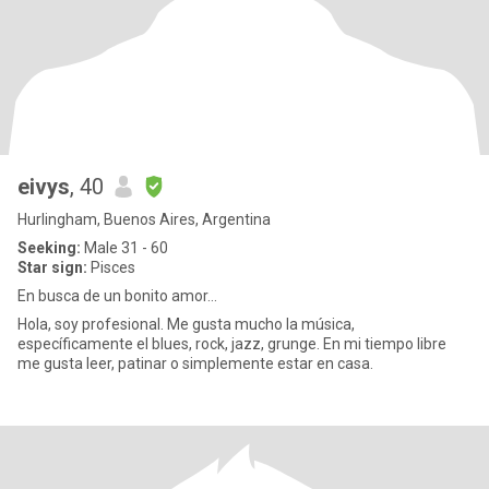
eivys
, 40
Hurlingham, Buenos Aires, Argentina
Seeking:
Male 31 - 60
Star sign:
Pisces
En busca de un bonito amor...
Hola, soy profesional. Me gusta mucho la música,
específicamente el blues, rock, jazz, grunge. En mi tiempo libre
me gusta leer, patinar o simplemente estar en casa.