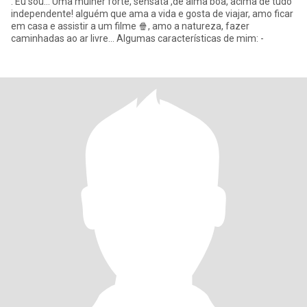
. Eu sou... Uma mulher forte, sensata ,de alma boa, acima de tudo
independente! alguém que ama a vida e gosta de viajar, amo ficar
em casa e assistir a um filme 🍿, amo a natureza, fazer
caminhadas ao ar livre… Algumas características de mim: -