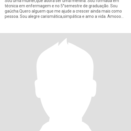
Sou uma mulher,que adora ser uma menina. Sou formada em
técnica em enfermagem e no 5°semestre de graduação. Sou
gaúcha.Quero alguem que me ajude a crescer ainda mais como
pessoa. Sou alegre carismática,simpática e amo a vida. Amooo
ser mimada,adoro p