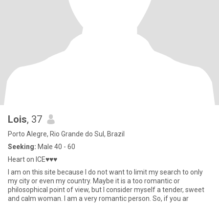
Lois
, 37
Porto Alegre, Rio Grande do Sul, Brazil
Seeking:
Male 40 - 60
Heart on ICE♥♥♥
I am on this site because I do not want to limit my search to only
my city or even my country. Maybe it is a too romantic or
philosophical point of view, but I consider myself a tender, sweet
and calm woman. I am a very romantic person. So, if you ar