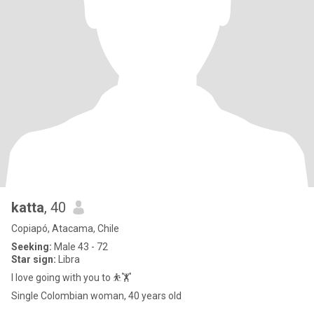
katta
, 40
Copiapó, Atacama, Chile
Seeking:
Male 43 - 72
Star sign:
Libra
I love going with you to ⛹️🏋️
Single Colombian woman, 40 years old