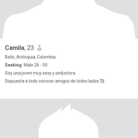
Camila
, 23
Bello, Antioquia, Colombia
Seeking:
Male 26 - 50
Soy una joven muy sexy y seductora
Dispuesta a todo conocer amigos de todos lados 🥰