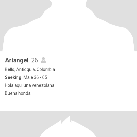
Ariangel
, 26
Bello, Antioquia, Colombia
Seeking:
Male 36 - 65
Hola aqui una venezolana
Buena honda