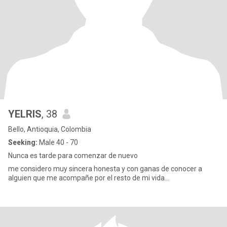
YELRIS
, 38
Bello, Antioquia, Colombia
Seeking:
Male 40 - 70
Nunca es tarde para comenzar de nuevo
me considero muy sincera honesta y con ganas de conocer a
alguien que me acompañe por el resto de mi vida...