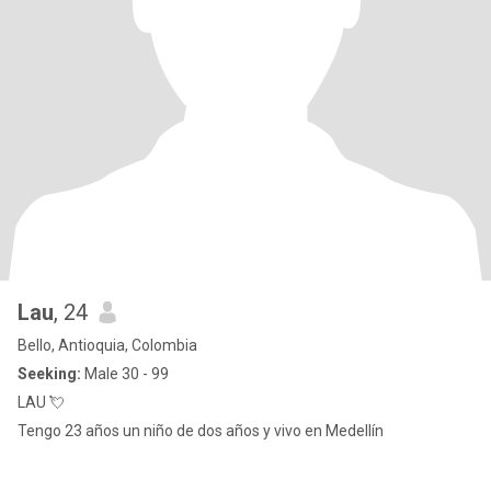
Lau
, 24
Bello, Antioquia, Colombia
Seeking:
Male 30 - 99
LAU 💘
Tengo 23 años un niño de dos años y vivo en Medellín