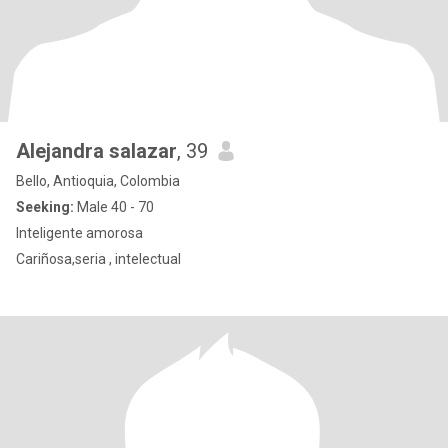
Alejandra salazar
, 39
Bello, Antioquia, Colombia
Seeking:
Male 40 - 70
Inteligente amorosa
Cariñosa,seria , intelectual