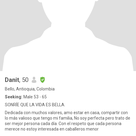
Danit
, 50
Bello, Antioquia, Colombia
Seeking:
Male 53 - 65
SONRÍE QUE LA VIDA ES BELLA.
Dedicada con muchos valores, amo estar en casa, compartir con
lo más valioso que tengo mi familia, No soy perfecta pero trato de
ser mejor persona cada día. Con el respeto que cada persona
merece no estoy interesada en caballeros menor