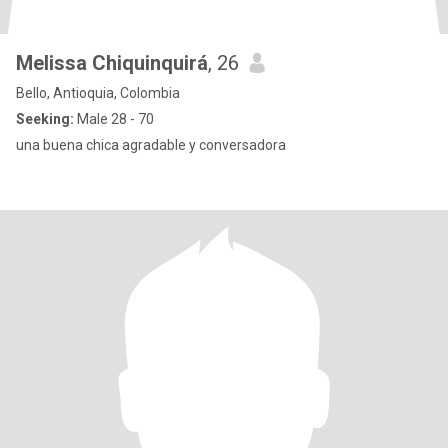
Melissa Chiquinquirá
, 26
Bello, Antioquia, Colombia
Seeking:
Male 28 - 70
una buena chica agradable y conversadora