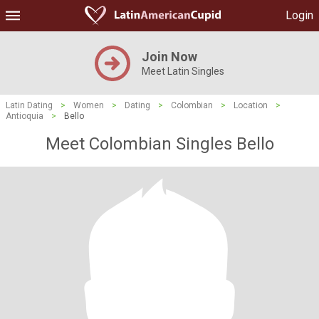
Login
Join Now
Meet Latin Singles
Latin Dating
>
Women
>
Dating
>
Colombian
>
Location
>
Antioquia
>
Bello
Meet Colombian Singles Bello