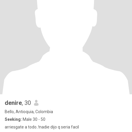
denire
, 30
Bello, Antioquia, Colombia
Seeking:
Male 30 - 50
arriesgate a todo..!nadie dijo q seria facil