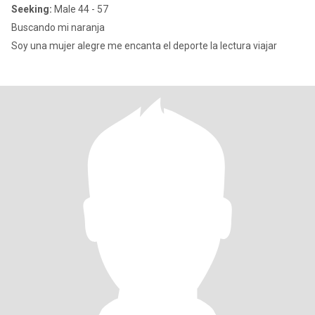
Seeking:
Male 44 - 57
Buscando mi naranja
Soy una mujer alegre me encanta el deporte la lectura viajar