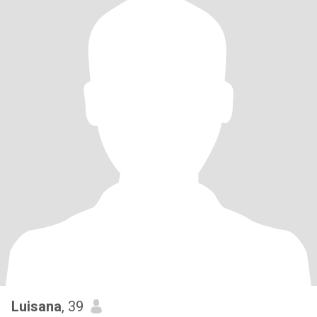
Luisana
, 39