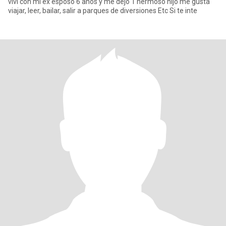
vivi con mi ex esposo 6 años y me dejó 1 hermoso hijo me gusta
viajar, leer, bailar, salir a parques de diversiones Etc Si te inte