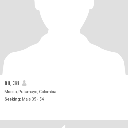
lili
, 38
Mocoa, Putumayo, Colombia
Seeking:
Male 35 - 54