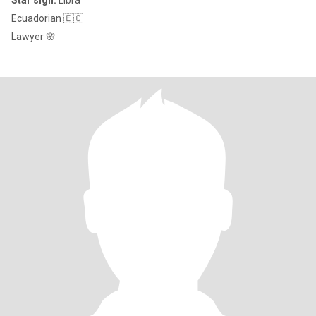
Star sign:
Libra
Ecuadorian 🇪🇨
Lawyer 🌸