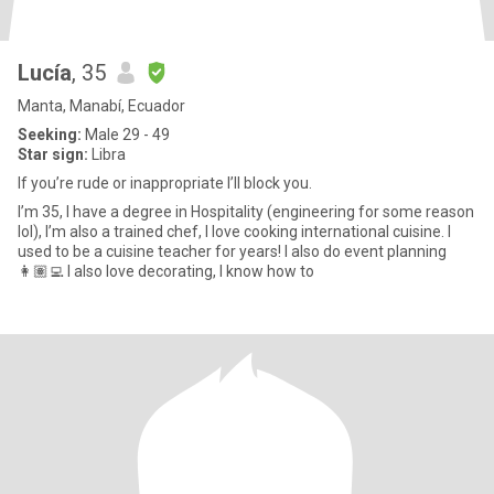
Lucía
, 35
Manta, Manabí, Ecuador
Seeking:
Male 29 - 49
Star sign:
Libra
If you’re rude or inappropriate I’ll block you.
I’m 35, I have a degree in Hospitality (engineering for some reason
lol), I’m also a trained chef, I love cooking international cuisine. I
used to be a cuisine teacher for years! I also do event planning
👩🏽‍💻 I also love decorating, I know how to