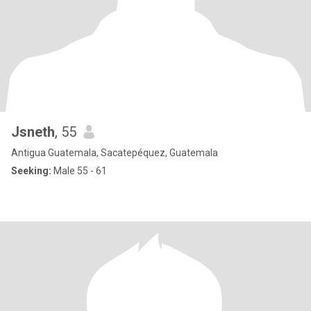
Jsneth
, 55
Antigua Guatemala, Sacatepéquez, Guatemala
Seeking:
Male 55 - 61