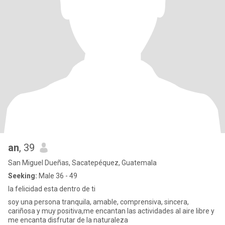
an
, 39
San Miguel Dueñas, Sacatepéquez, Guatemala
Seeking:
Male 36 - 49
la felicidad esta dentro de ti
soy una persona tranquila, amable, comprensiva, sincera,
cariñosa y muy positiva,me encantan las actividades al aire libre y
me encanta disfrutar de la naturaleza