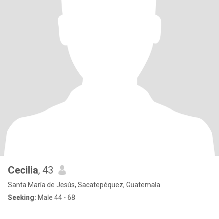
Cecilia
, 43
Santa María de Jesús, Sacatepéquez, Guatemala
Seeking:
Male 44 - 68