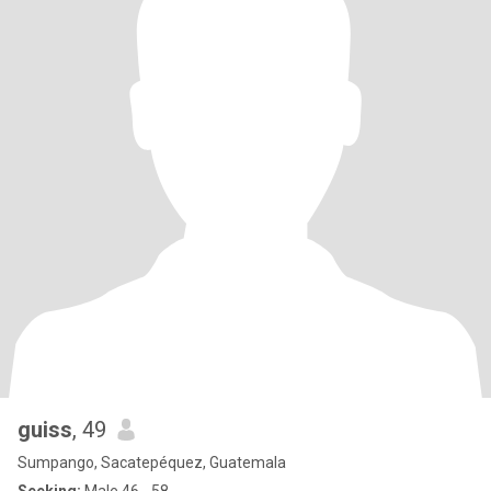
guiss
, 49
Sumpango, Sacatepéquez, Guatemala