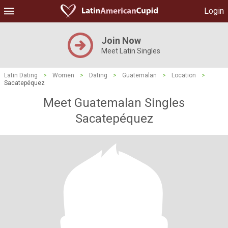
Login
Join Now
Meet Latin Singles
Latin Dating
>
Women
>
Dating
>
Guatemalan
>
Location
>
Sacatepéquez
Meet Guatemalan Singles
Sacatepéquez