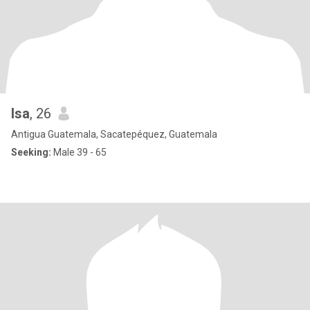
Isa
, 26
Antigua Guatemala, Sacatepéquez, Guatemala
Seeking:
Male 39 - 65