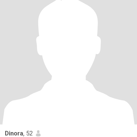
Dinora
, 52