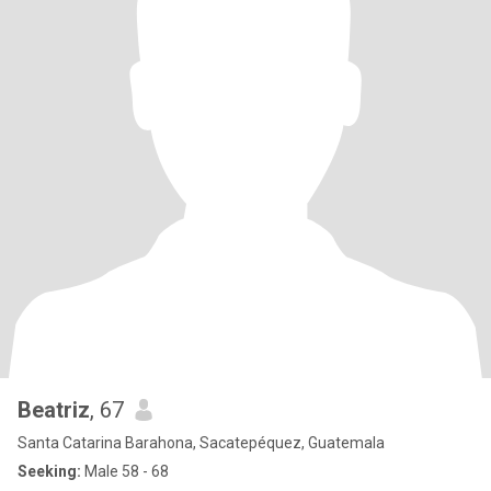
Beatriz
, 67
Santa Catarina Barahona, Sacatepéquez, Guatemala
Seeking:
Male 58 - 68