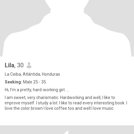
Lila
, 30
La Ceiba, Atlántida, Honduras
Seeking:
Male 25 - 35
Hi, I'm a pretty, hard-working girl.....
I am sweet, very charismatic. Hardworking and well, I like to
improve myself. I study a lot. I like to read every interesting book. I
love the color brown I love coffee too and well I love music.