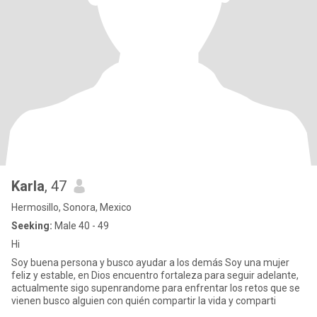
Karla
, 47
Hermosillo, Sonora, Mexico
Seeking:
Male 40 - 49
Hi
Soy buena persona y busco ayudar a los demás Soy una mujer
feliz y estable, en Dios encuentro fortaleza para seguir adelante,
actualmente sigo supenrandome para enfrentar los retos que se
vienen busco alguien con quién compartir la vida y comparti