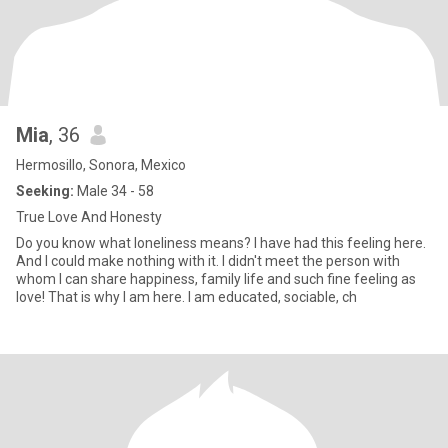
Mia
, 36
Hermosillo, Sonora, Mexico
Seeking:
Male 34 - 58
True Love And Honesty
Do you know what loneliness means? I have had this feeling here.
And I could make nothing with it. I didn't meet the person with
whom I can share happiness, family life and such fine feeling as
love! That is why I am here. I am educated, sociable, ch