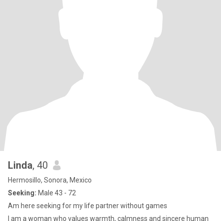
Linda
, 40
Hermosillo, Sonora, Mexico
Seeking:
Male 43 - 72
Am here seeking for my life partner without games
I am a woman who values warmth, calmness and sincere human