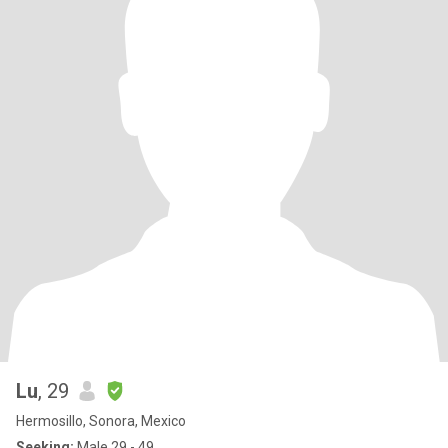
Lu
, 29
Hermosillo, Sonora, Mexico
Seeking:
Male 29 - 49