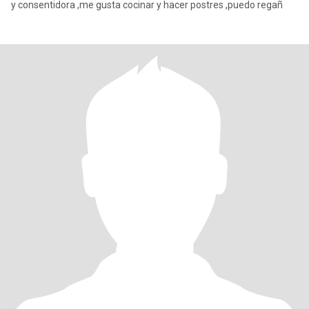
y consentidora ,me gusta cocinar y hacer postres ,puedo regañ