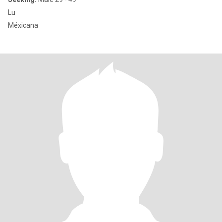
Lu
Méxicana