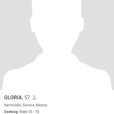
GLORIA
, 57
Hermosillo, Sonora, Mexico
Seeking:
Male 55 - 70