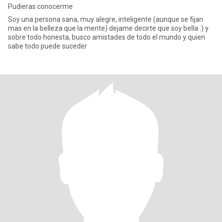
Pudieras conocerme
Soy una persona sana, muy alegre, inteligente (aunque se fijan
mas en la belleza que la mente) dejame decirte que soy bella :) y
sobre todo honesta, busco amistades de todo el mundo y quien
sabe todo puede suceder