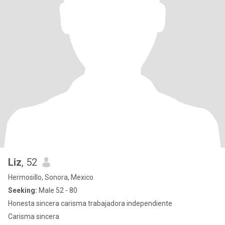
Liz
, 52
Hermosillo, Sonora, Mexico
Seeking:
Male 52 - 80
Honesta sincera carisma trabajadora independiente
Carisma sincera