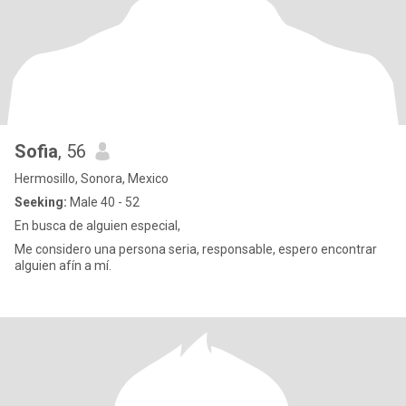
Sofia
, 56
Hermosillo, Sonora, Mexico
Seeking:
Male 40 - 52
En busca de alguien especial,
Me considero una persona seria, responsable, espero encontrar
alguien afín a mí.