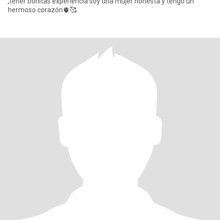
,tener bonitas experiencia soy una mujer honesta y tengo un
hermoso corazón🫀🥰