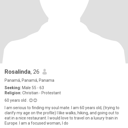
Rosalinda
, 26
Panamá, Panamá, Panama
Seeking:
Male 55 - 63
Religion:
Christian - Protestant
60 years old . 😊😊
I am serious to finding my soul mate. I am 60 years old, (trying to
clarify my age on the profile) I like walks, hiking, and going out to
eat in a nice restaurant. I would love to travel on a luxury train in
Europe. I am a focused woman, I do