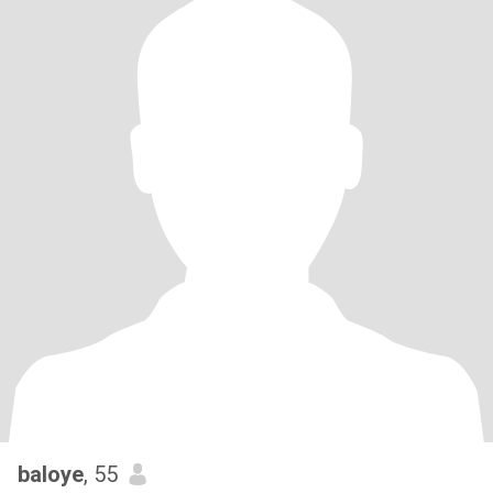
baloye
, 55