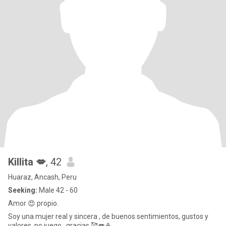
Killita 💋
, 42
Huaraz, Ancash, Peru
Seeking:
Male 42 - 60
Amor 😍 propio.
Soy una mujer real y sincera , de buenos sentimientos, gustos y
valores, no juego...gracias 🥰💋⚘️