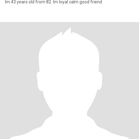
Im 43 years old from 82. Im loyal calm good friend