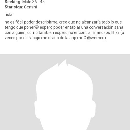
Seeking:
Male 36 - 45
Star sign:
Gemini
hola
no es fácil poder describirme, creo que no alcanzaría todo lo que
tengo que poner🤭 espero poder entablar una conversación sana
con alguien, como también espero no encontrar mañosos ✌🏻☺️ (a
veces por el trabajo me olvido de la app mi IG:@wemcq)