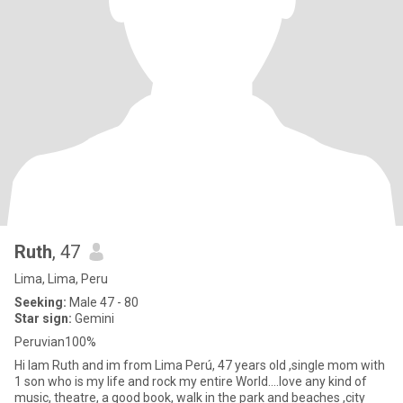
Ruth
, 47
Lima, Lima, Peru
Seeking:
Male 47 - 80
Star sign:
Gemini
Peruvian100%
Hi Iam Ruth and im from Lima Perú, 47 years old ,single mom with
1 son who is my life and rock my entire World....love any kind of
music, theatre, a good book, walk in the park and beaches ,city