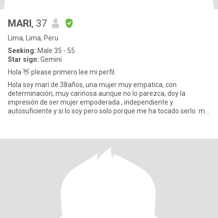
MARI
, 37
Lima, Lima, Peru
Seeking:
Male 35 - 55
Star sign:
Gemini
Hola 👋 please primero lee mi perfil.
Hola soy mari de 38años, una mujer muy empatica, con
determinación, muy carińosa aunque no lo parezca, doy la
impresión de ser mujer empoderada , independiente y
autosuficiente y si lo soy pero solo porque me ha tocado serlo. mi
esencia es otra.