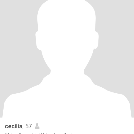
cecilia
, 57