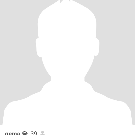
gema 💎
, 39