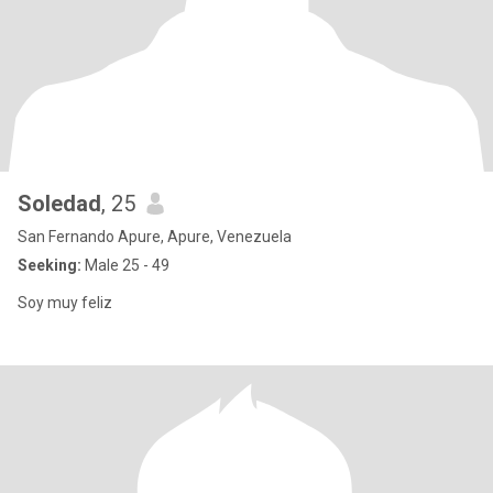
Soledad
, 25
San Fernando Apure, Apure, Venezuela
Seeking:
Male 25 - 49
Soy muy feliz