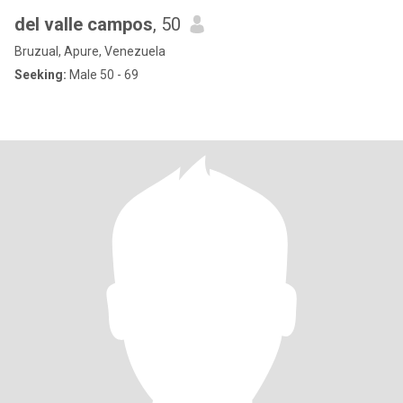
del valle campos
, 50
Bruzual, Apure, Venezuela
Seeking:
Male 50 - 69