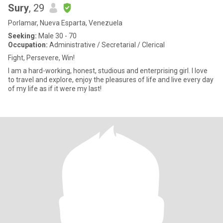
Sury
, 29
Porlamar, Nueva Esparta, Venezuela
Seeking:
Male 30 - 70
Occupation:
Administrative / Secretarial / Clerical
Fight, Persevere, Win!
I am a hard-working, honest, studious and enterprising girl. I love
to travel and explore, enjoy the pleasures of life and live every day
of my life as if it were my last!