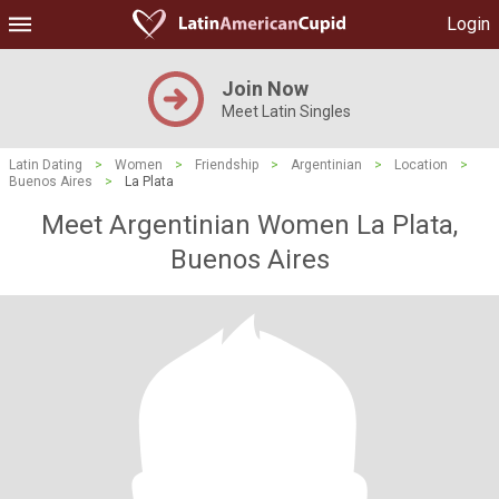
Login
Join Now
Meet Latin Singles
Latin Dating
>
Women
>
Friendship
>
Argentinian
>
Location
>
Buenos Aires
>
La Plata
Meet Argentinian Women La Plata,
Buenos Aires