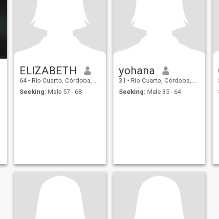
ELIZABETH
yohana
64
•
Río Cuarto, Córdoba, Argentina
31
•
Río Cuarto, Córdoba, Argentina
Seeking:
Male 57 - 68
Seeking:
Male 35 - 64