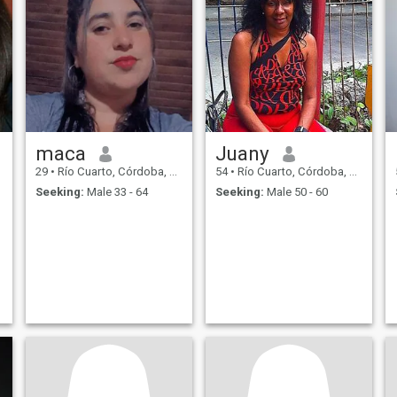
maca
Juany
29
•
Río Cuarto, Córdoba, Argentina
54
•
Río Cuarto, Córdoba, Argentina
Seeking:
Male 33 - 64
Seeking:
Male 50 - 60