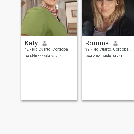
Katy
Romina
42
•
Río Cuarto, Córdoba, Argentina
39
•
Río Cuarto, Córdoba, Argentina
Seeking:
Male 36 - 53
Seeking:
Male 34 - 50