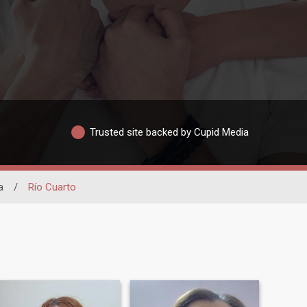
Trusted site backed by Cupid Media
a
/
Río Cuarto