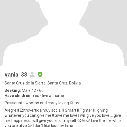
vania
, 38
Santa Cruz de la Sierra, Santa Cruz, Bolivia
Seeking:
Male 42 - 66
Have children:
Yes - live at home
Passionate woman and corny loving 💯 real
Alegre !! Extrovertida muy social !! Smart !! Fighter !! I giving
whatever you can give me !! Give me love I will give you love … give
me happiness I will give you all of myself 🥰🤪😍! Live the life while
you are alive 😍 I don’t like lost my time