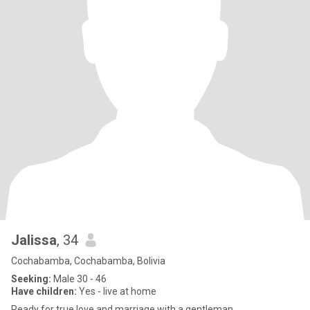
Jalissa
, 34
Cochabamba, Cochabamba, Bolivia
Seeking:
Male 30 - 46
Have children:
Yes - live at home
Ready for true love and marriage with a gentleman.