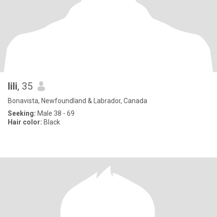
lili
, 35
Bonavista, Newfoundland & Labrador, Canada
Seeking:
Male 38 - 69
Hair color:
Black