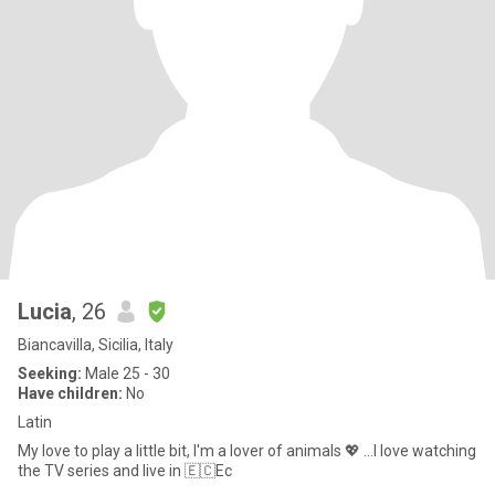
Lucia
, 26
Biancavilla, Sicilia, Italy
Seeking:
Male 25 - 30
Have children:
No
Latin
My love to play a little bit, I'm a lover of animals 💖 ...I love watching
the TV series and live in 🇪🇨Ec