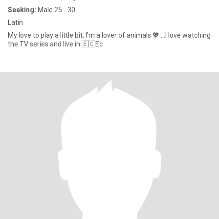
Seeking:
Male 25 - 30
Latin
My love to play a little bit, I'm a lover of animals 💖 ...I love watching
the TV series and live in 🇪🇨Ec