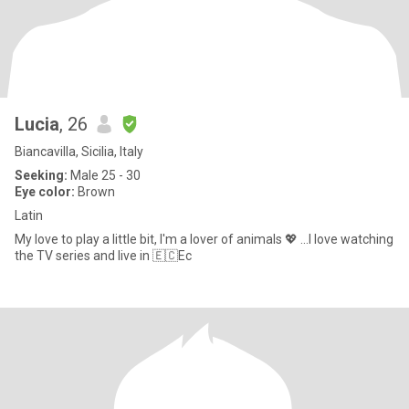
Lucia
, 26
Biancavilla, Sicilia, Italy
Seeking:
Male 25 - 30
Eye color:
Brown
Latin
My love to play a little bit, I'm a lover of animals 💖 ...I love watching
the TV series and live in 🇪🇨Ec