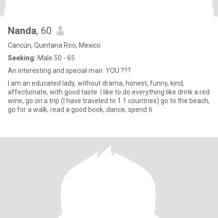
Nanda
, 60
Cancún, Quintana Roo, Mexico
Seeking:
Male 50 - 65
An interesting and special man. YOU ???
I am an educated lady, without drama, honest, funny, kind,
affectionate, with good taste. I like to do everything like drink a red
wine, go on a trip (I have traveled to 1 1 countries) go to the beach,
go for a walk, read a good book, dance, spend ti