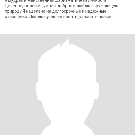
Я мудрая и женственная ,харизматичная личность.
Целенаправленая ,умная ,добрая и люблю окружающую
природу.Я нацелена на долгосрочные и надежные
отношения. Люблю путешевсвовать ,узнавать новые
традиции и получать массу впечатлений. Имею двух взрослых