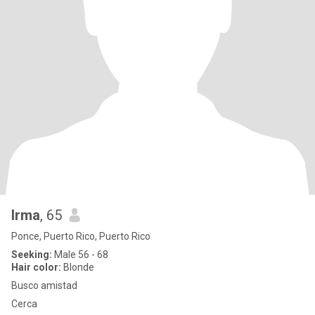
Irma
, 65
Ponce, Puerto Rico, Puerto Rico
Seeking:
Male 56 - 68
Hair color:
Blonde
Busco amistad
Cerca