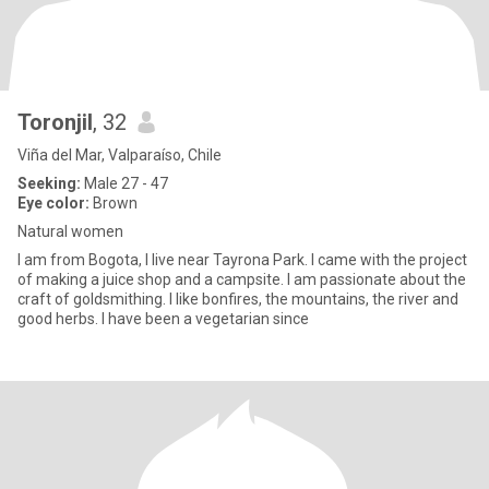
Toronjil
, 32
Viña del Mar, Valparaíso, Chile
Seeking:
Male 27 - 47
Eye color:
Brown
Natural women
I am from Bogota, I live near Tayrona Park. I came with the project
of making a juice shop and a campsite. I am passionate about the
craft of goldsmithing. I like bonfires, the mountains, the river and
good herbs. I have been a vegetarian since