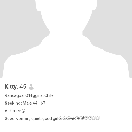
Kitty
, 45
Rancagua, O'Higgins, Chile
Seeking:
Male 44 - 67
Ask mee😘
Good woman, quiet, good girl😬😬😬❤️😘😘😈😈😈😈