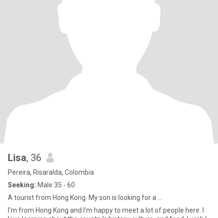
Lisa
, 36
Pereira, Risaralda, Colombia
Seeking:
Male 35 - 60
A tourist from Hong Kong. My son is looking for a ...
I'm from Hong Kong and I'm happy to meet a lot of people here. I