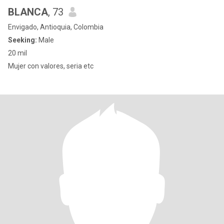
BLANCA
, 73
Envigado, Antioquia, Colombia
Seeking:
Male
20 mil
Mujer con valores, seria etc