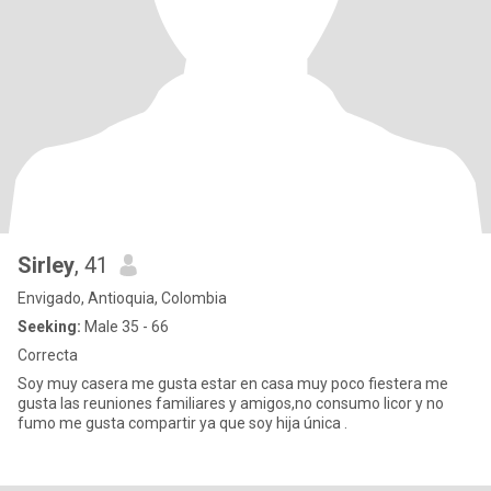
Sirley
, 41
Envigado, Antioquia, Colombia
Seeking:
Male 35 - 66
Correcta
Soy muy casera me gusta estar en casa muy poco fiestera me
gusta las reuniones familiares y amigos,no consumo licor y no
fumo me gusta compartir ya que soy hija única .