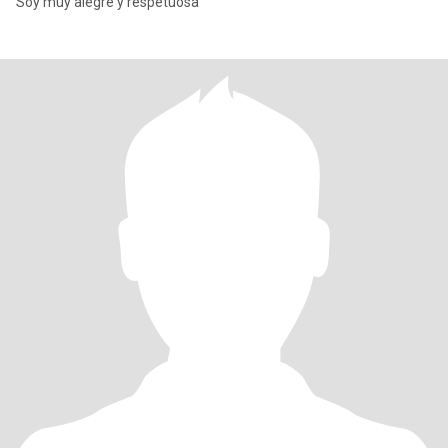
Soy muy alegre y respetuosa