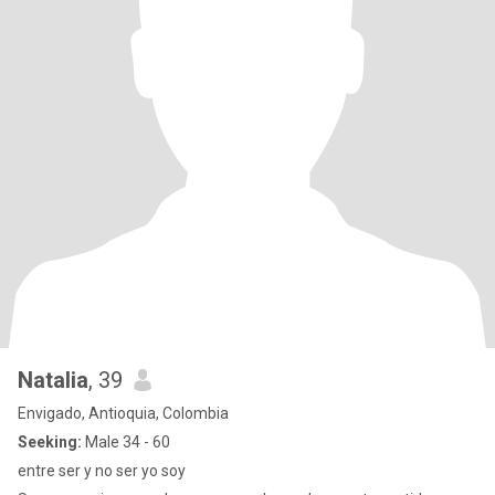
Natalia
, 39
Envigado, Antioquia, Colombia
Seeking:
Male 34 - 60
entre ser y no ser yo soy