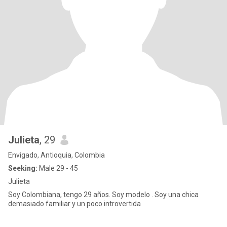
Julieta
, 29
Envigado, Antioquia, Colombia
Seeking:
Male 29 - 45
Julieta
Soy Colombiana, tengo 29 años. Soy modelo . Soy una chica
demasiado familiar y un poco introvertida