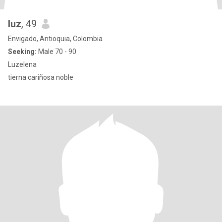
luz
, 49
Envigado, Antioquia, Colombia
Seeking:
Male 70 - 90
Luzelena
tierna cariñosa noble