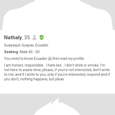
Nathaly
, 35
Guayaquil, Guayas, Ecuador
Seeking:
Male 40 - 50
You need to know Ecuador 🤗 first read my profile.
I am honest, responsible... I hate lies... I don't drink or smoke. I'm
not here to waste time, please, if you're not interested, don't write
to me, and if I write to you, only if you're interested, respond and if
you don't, nothing happens, but pleas