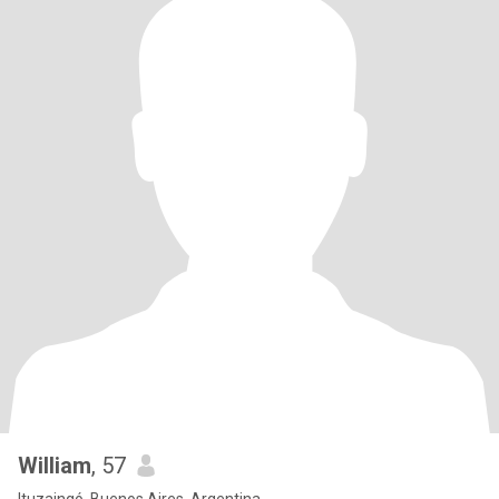
William
, 57