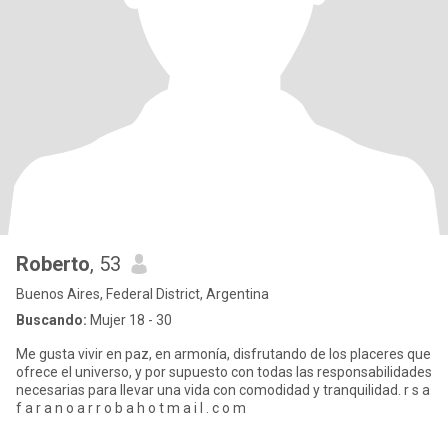
Roberto
, 53
Buenos Aires, Federal District, Argentina
Buscando:
Mujer 18 - 30
Me gusta vivir en paz, en armonía, disfrutando de los placeres que
ofrece el universo, y por supuesto con todas las responsabilidades
necesarias para llevar una vida con comodidad y tranquilidad. r s a
f a r a n o a r r o b a h o t m a i l . c o m