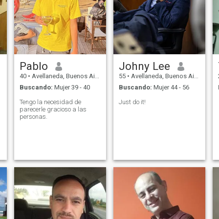
Pablo
Johny Lee
40
•
Avellaneda, Buenos Aires, Argentina
55
•
Avellaneda, Buenos Aires, Argentina
Buscando:
Mujer 39 - 40
Buscando:
Mujer 44 - 56
Tengo la necesidad de
Just do it!
parecerle gracioso a las
personas.