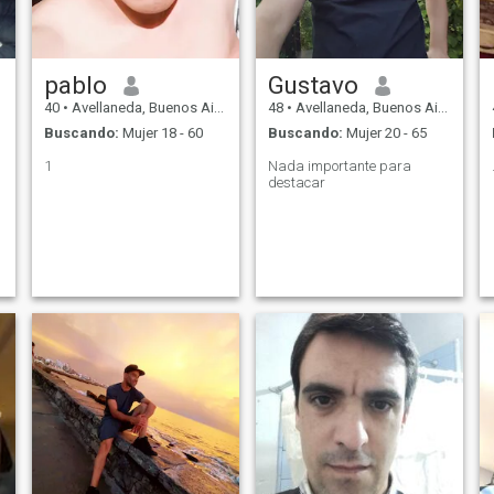
pablo
Gustavo
40
•
Avellaneda, Buenos Aires, Argentina
48
•
Avellaneda, Buenos Aires, Argentina
Buscando:
Mujer 18 - 60
Buscando:
Mujer 20 - 65
1
Nada importante para
destacar