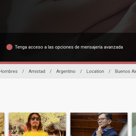
Tenga acceso a las opciones de mensajería avanzada
Hombres
/
Amistad
/
Argentino
/
Location
/
Buenos Ai