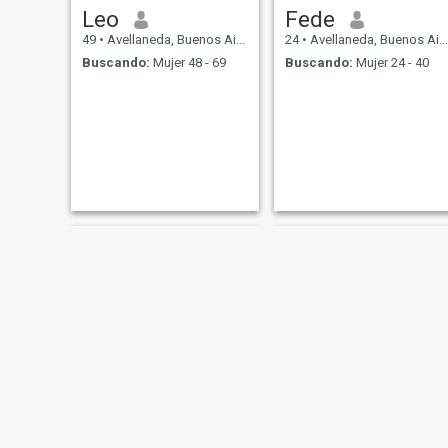
Leo
Fede
49
•
Avellaneda, Buenos Aires, Argentina
24
•
Avellaneda, Buenos Aires, Argentina
Buscando:
Mujer 48 - 69
Buscando:
Mujer 24 - 40
Daniella
Fede