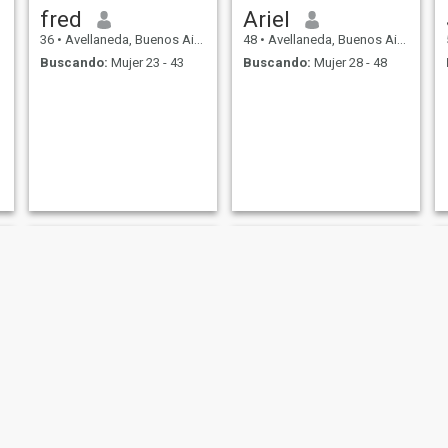
fred
Ariel
36
•
Avellaneda, Buenos Aires, Argentina
48
•
Avellaneda, Buenos Aires, Argentina
Buscando:
Mujer 23 - 43
Buscando:
Mujer 28 - 48
Ale
Luriel