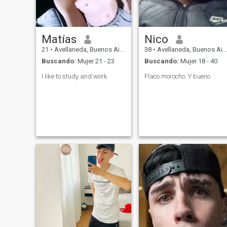
Matías
Nico
21
•
Avellaneda, Buenos Aires, Argentina
38
•
Avellaneda, Buenos Aires, Argentina
Buscando:
Mujer 21 - 23
Buscando:
Mujer 18 - 40
I like to study and work
Flaco morocho. Y bueno