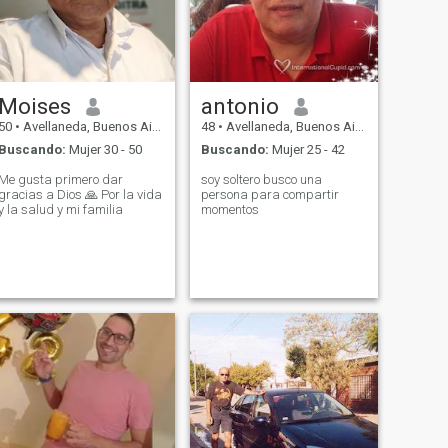
Moises
antonio
50
•
Avellaneda, Buenos Aires, Argentina
48
•
Avellaneda, Buenos Aires, Argentina
Buscando:
Mujer 30 - 50
Buscando:
Mujer 25 - 42
Me gusta primero dar
soy soltero busco una
gracias a Dios 🙏 Por la vida
persona para compartir
y la salud y mi familia
momentos