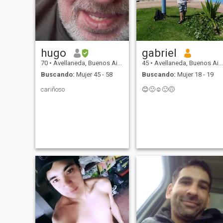
hugo
gabriel
70
•
Avellaneda, Buenos Aires, Argentina
45
•
Avellaneda, Buenos Aires, Argentina
Buscando:
Mujer 45 - 58
Buscando:
Mujer 18 - 19
cariñoso
😊🙂☺️🙂🙃