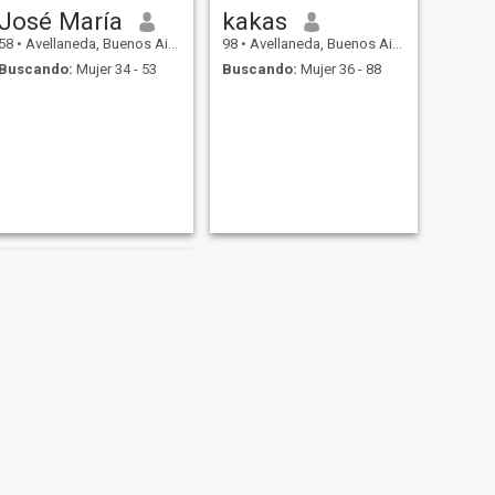
José María
kakas
58
•
Avellaneda, Buenos Aires, Argentina
98
•
Avellaneda, Buenos Aires, Argentina
Buscando:
Mujer 34 - 53
Buscando:
Mujer 36 - 88
SIGUIENTE
leandro jesus amaro