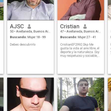
AJSC
Cristian
50
•
Avellaneda, Buenos Aires, Argentina
47
•
Avellaneda, Buenos Aires, Argentina
Buscando:
Mujer 18 - 99
Buscando:
Mujer 27 - 41
Debes descubrirlo
CristianEF2992 Skp Me
gusta la vida al aire libre, el
deporte y la naturaleza. Soy
muy respetuoso y sociable,
divertido y con ganas de
conocer a una bella mujer en
todos los sentidos.