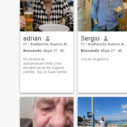
adrian
Sergio
67
•
Avellaneda, Buenos Aires, Argentina
57
•
Avellaneda, Buenos Aires, Argentina
Buscando:
Mujer 57 - 60
Buscando:
Mujer 27 - 46
Mi nombre es
Vivo en Argentina
adriancesarromeo y me
encuentras en los lugares
calidos. Soy un buen hombre,
con defectos, con virtudes,
que esta aqui para tratar de
encontrar una pareja. He
salido de una relacion, pero
ya estoy listo para tratar de
encontrar el amor
nuevamente. Ojala muy
pronto ocurra y podamos
disfrutar juntos de la vida.