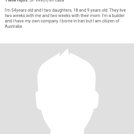
Tiene Hijos:
Sí- vive(n) en casa
I’m 54years old and I two daughters, 18 and 9 years old. They live
two weeks with me and two weeks with their mom. I’m a builder
and I have my own company. I borne in Iran but I am citizen of
Australia.