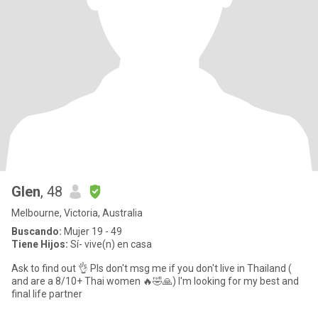
Glen
, 48
Melbourne, Victoria, Australia
Buscando:
Mujer 19 - 49
Tiene Hijos:
Sí- vive(n) en casa
Ask to find out 👌 Pls don't msg me if you don't live in Thailand (
and are a 8/10+ Thai women 🔥🤣🙏) I'm looking for my best and
final life partner