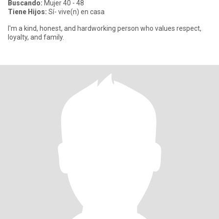
Buscando:
Mujer 40 - 48
Tiene Hijos:
Sí- vive(n) en casa
I'm a kind, honest, and hardworking person who values respect,
loyalty, and family.