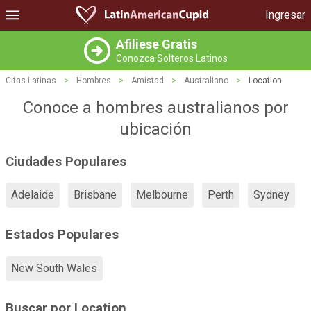
Ingresar
Afiliese Gratis
Conozca Solteros Latinos
Citas Latinas
>
Hombres
>
Amistad
>
Australiano
>
Location
Conoce a hombres australianos por
ubicación
Ciudades Populares
Adelaide
Brisbane
Melbourne
Perth
Sydney
Estados Populares
New South Wales
Buscar por Location