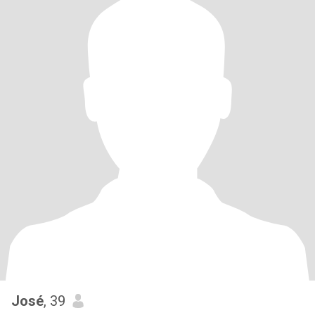
José
, 39