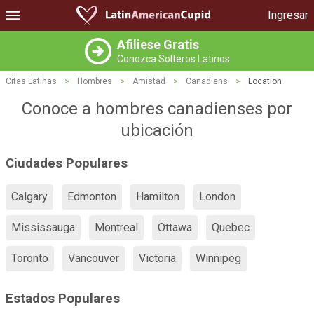
Ingresar
Afiliese Gratis
Conozca Solteros Latinos
Citas Latinas
>
Hombres
>
Amistad
>
Canadiens
>
Location
Conoce a hombres canadienses por
ubicación
Ciudades Populares
Calgary
Edmonton
Hamilton
London
Mississauga
Montreal
Ottawa
Quebec
Toronto
Vancouver
Victoria
Winnipeg
Estados Populares