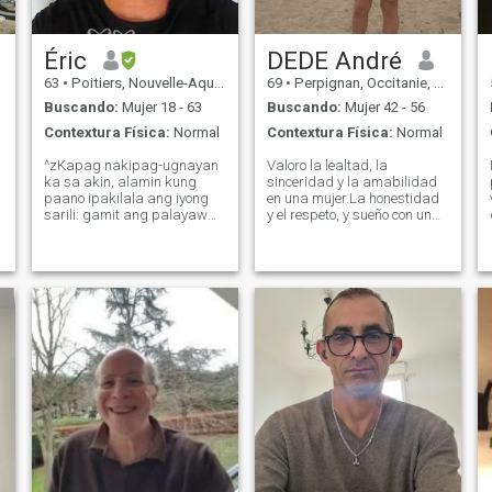
Éric
DEDE André
63
•
Poitiers, Nouvelle-Aquitaine, Francia
69
•
Perpignan, Occitanie, Francia
Buscando:
Mujer 18 - 63
Buscando:
Mujer 42 - 56
Contextura Física:
Normal
Contextura Física:
Normal
^zKapag nakipag-ugnayan
Valoro la lealtad, la
ka sa akin, alamin kung
sinceridad y la amabilidad
paano ipakilala ang iyong
en una mujer.La honestidad
sarili: gamit ang palayaw
y el respeto, y sueño con una
na ginagamit mo sa dating
relación armoniosa donde
site. Dahil ang mga
fluya el amor, la confianza y
larawang inilagay mo ay
el apoyo...Me encanta la
napakahina ng kalidad o
naturaleza, las plantas,
ang mga ito ay mga
caminar, andar en bicicleta...
larawan mo 10 hanggang
Soy protector, cariñoso, y muy
20 taon na an
sentimental...
a