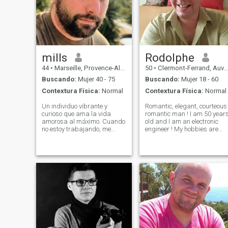
mills
Rodolphe
44
•
Marseille, Provence-Alpes-Côte d'Azur, Francia
50
•
Clermont-Ferrand, Auvergne-Rhône-Alpes, Francia
Buscando:
Mujer 40 - 75
Buscando:
Mujer 18 - 60
Contextura Física:
Normal
Contextura Física:
Normal
Un individuo vibrante y
Romantic, elegant, courteous
curioso que ama la vida
romantic man ! I am 50 years
amorosa al máximo. Cuando
old and I am an electronic
no estoy trabajando, me
engineer ! My hobbies are
encanta cantar y tocar mi
swimming, climbing, tennis,
guitarra mientras pruebo
golf. I like going out to
nuevos alimentos porque
restaurants and cinema ! I
también me encanta cocinar,
love travelling around the
y estoy buscando a alguien
world I play the saxophone
en quien pueda confiar para
an
construir un hogar feliz.