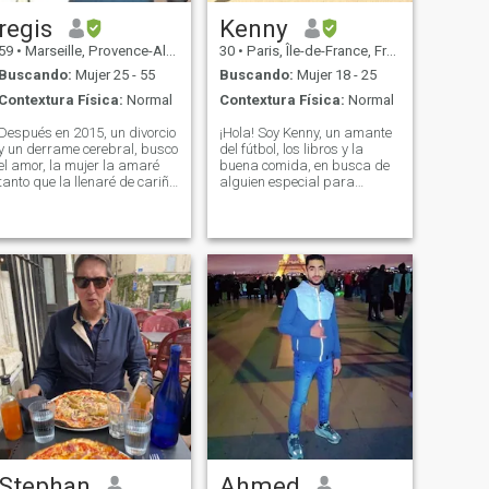
regis
Kenny
59
•
Marseille, Provence-Alpes-Côte d'Azur, Francia
30
•
Paris, Île-de-France, Francia
Buscando:
Mujer 25 - 55
Buscando:
Mujer 18 - 25
Contextura Física:
Normal
Contextura Física:
Normal
Después en 2015, un divorcio
¡Hola! Soy Kenny, un amante
y un derrame cerebral, busco
del fútbol, los libros y la
el amor, la mujer la amaré
buena comida, en busca de
tanto que la llenaré de cariño
alguien especial para
y atención, soy una gran
compart momos
sentimental y encuentro que
inolvidables. Me considero
los buenos momentos solo no
una persona tranquila y
tienen mucho interés, deben
amigable, siempre
ser compartidas con la
dispuesta a disfrutar de la
mujer que amamos, ... de
vida con una sonrisa. mi
ellas
vida es como un partido de
fútbol lleno de emociones, en
el que no sólo soy el
delantero, sino también el
entrenador y el árbitro. Me
encanta leer, especialmente
las novelas que me
transportan a mundos
lejanos y me enseñan cosas
nuevas. Y si hablamos de
gastronomía, ¡soy todo un
gourmet! Me encanta
Stephan
Ahmed