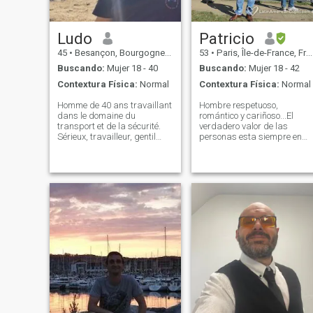
Ludo
Patricio
45
•
Besançon, Bourgogne-Franche-Comté, Francia
53
•
Paris, Île-de-France, Francia
Buscando:
Mujer 18 - 40
Buscando:
Mujer 18 - 42
Contextura Física:
Normal
Contextura Física:
Normal
Homme de 40 ans travaillant
Hombre respetuoso,
dans le domaine du
romántico y cariñoso...El
transport et de la sécurité.
verdadero valor de las
Sérieux, travailleur, gentil
personas esta siempre en
(parfois trop) mais pas naïf.
nuestra esencia en nuestros
J'ai déjà pas mal voyagé
principios, en nuestra forma
surtout dans les pays
de pensar de aprovechar la
chaud. Mais j'aimerais voir
vida como un regalo de la
quelques pays .. J'aime la
creación divina. Fuera del
natur
contexto superficial deseo
encontrar el verdadero amor,
ese ser que nos
complementa para ser
felices, con respeto,
confianza tomando en
cuenta que la vida es muy
corta para
desaprovecharla!!!. La vida
es como una poesía hermos
para vivirla intensamente en