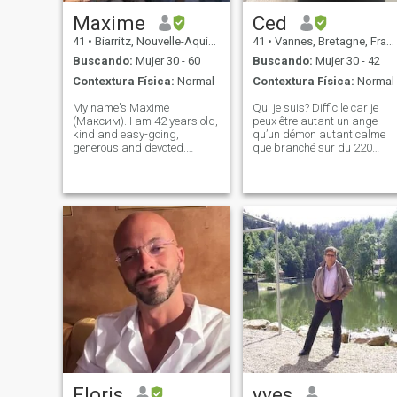
cada proceso de nuestra
existencia.
Маxime
Ced
41
•
Biarritz, Nouvelle-Aquitaine, Francia
41
•
Vannes, Bretagne, Francia
Buscando:
Mujer 30 - 60
Buscando:
Mujer 30 - 42
Contextura Física:
Normal
Contextura Física:
Normal
My name's Maxime
Qui je suis? Difficile car je
(Максим). I am 42 years old,
peux être autant un ange
kind and easy-going,
qu’un démon autant calme
generous and devoted.
que branché sur du 220
Yмение заботиться и
volts. Je suis le feu et la glac
желание сделать женщину
en même temps. Mais je suis
счастливой. I value
un gentil qui sait être
romantic relationship, I open
attentionné si la personne m
my heart to my beloved one
le rend bien. Je peux être pro
with care, warmth, affection,
attention,
Floris
yves