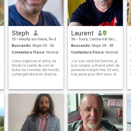
Steph
Laurent
55
•
Neuilly-sur-Seine, Île-de-France, Francia
56
•
Tours, Centre-Val de Loire, Francia
Buscando:
Mujer 30 - 50
Buscando:
Mujer 28 - 48
Contextura Física:
Normal
Contextura Física:
Normal
Como viajero en el alma, he
J'ai suis resté bel homme, je
H
tenido la suerte de vivir en
suis soigné, cultivé et plein de
todos los rincones del mundo,
jeunesse malgré mes 53 ans,
sumergiéndome en diversas
trop jeune pour être vieux, et
culturas y enriqueciendo
trop vieux pour être jeune.
constantemente mi
Résolument vivant, prudent
g
perspectiva de la vida.
aussi, rêveur, les pieds sur
Curioso por naturaleza, me
terre et la tête dans les
parece tan divertido explorar
étoiles (mais sur
los misterios de la ciencia
como maravillarme con
obras maestras artísticas.
Siempre con ganas de
aprender y descubrir cosas
nuevas, busco a alguien con
quien compartir