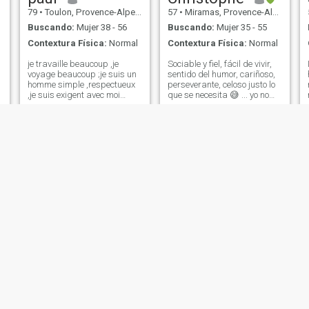
79
•
Toulon, Provence-Alpes-Côte d'Azur, Francia
57
•
Miramas, Provence-Alpes-Côte d'Azur, Francia
Buscando:
Mujer 38 - 56
Buscando:
Mujer 35 - 55
Contextura Física:
Normal
Contextura Física:
Normal
je travaille beaucoup ,je
Sociable y fiel, fácil de vivir,
voyage beaucoup ;je suis un
sentido del humor, cariñoso,
homme simple ,respectueux
perseverante, celoso justo lo
,je suis exigent avec moi
que se necesita 😅 ... yo no
même ,et aussi avec les
soy rico, gaño el necesario, yo
autres ,je suis carré ! et je
no soy tacaño, gasto plata
n'aime pas la trahison ! sur
para la gente que amo pero
s
toutes les formes ! je suis
yo no puedo dar mas que lo
que tengo ... mujere
interesada, sigue tus
busquetas, aqui tontos tiene,
pero no soy yo 🤐
Vincent
HERVE
24
•
Neuilly-sur-Seine, Île-de-France, Francia
70
•
Valence, Auvergne-Rhône-Alpes, Francia