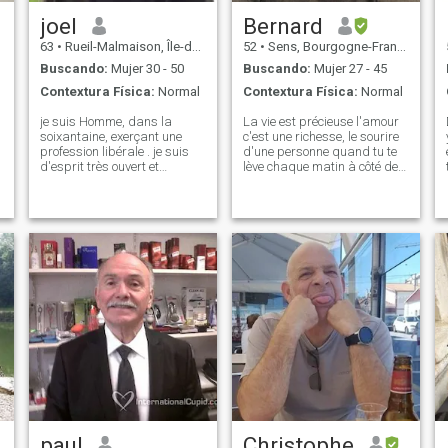
joel
Bernard
63
•
Rueil-Malmaison, Île-de-France, Francia
52
•
Sens, Bourgogne-Franche-Comté, Francia
Buscando:
Mujer 30 - 50
Buscando:
Mujer 27 - 45
Contextura Física:
Normal
Contextura Física:
Normal
je suis Homme, dans la
La vie est précieuse l'amour
soixantaine, exerçant une
c'est une richesse, le sourire
profession libérale . je suis
d'une personne quand tu te
d'esprit très ouvert et
lève chaque matin à côté de
e
multicuturel., de religion
la femme que l'onaime peut
chrétienne , je m'intéresse
importe dans quel pays et
aussi à la spiritualité
peu importe la culture, ma
e
occidentale et hindouiste ,
richesse est dans l'échange
t
pour mieux comprendre
par un regard où quand on c
L'Humain ,
paul
Christophe