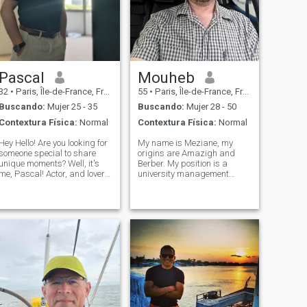
Pascal
Mouheb
32
•
Paris, Île-de-France, Francia
55
•
Paris, Île-de-France, Francia
Buscando:
Mujer 25 - 35
Buscando:
Mujer 28 - 50
Contextura Física:
Normal
Contextura Física:
Normal
ey Hello! Are you looking for
My name is Meziane, my
someone special to share
origins are Amazigh and
unique moments? Well, it's
Berber. My position is a
me, Pascal! Actor, and lover
university management
of good food and board
employee. I have two degrees
ames. I love discovering
in management, agricultural
new cultures, travel, and
engineering, ostrich farming.
broadening my horizons. If
I am solitary, calm, honest,
you too are open-minded and
sincere, and I am very, very
eag
serious in