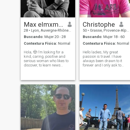
Max elmxmle
Christophe
28
•
Lyon, Auvergne-Rhône-Alpes, Francia
50
•
Grasse, Provence-Alpes-Côte d'Azur, Francia
Buscando:
Mujer 20 - 28
Buscando:
Mujer 18 - 60
Contextura Física:
Normal
Contextura Física:
Normal
Hola, 🤠 I'm looking for a
Hello ladies, My great
kind, caring, positive and
passion is travel. I have
serious woman who likes to
always been drawn to it
discover, to learn news
forever and I only ask to
things, to share, being
share my desires with a
entrepreneur and not afraid
woman who devours life as
to work together to build a
much as I do. I fell in love wit
life, a home and a family 😇
Ukraine a while ago and
Are you passionate about
that's why I want to start a
coffe
family with a