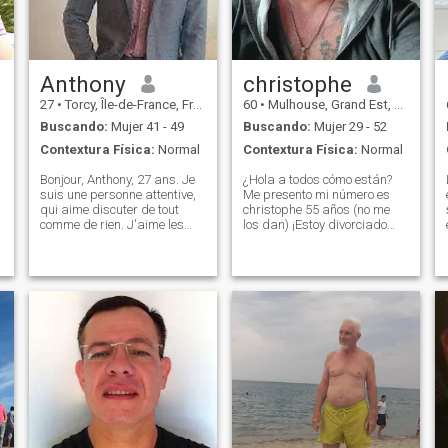
conversaciones estimulantes
y aventuras fuera de lo
común. Si eres un
apasionado de la vida y listo
para explorar lo mejor de la
vida, vamos a explorar
Anthony
christophe
juntos
27
•
Torcy, Île-de-France, Francia
60
•
Mulhouse, Grand Est, Francia
Buscando:
Mujer 41 - 49
Buscando:
Mujer 29 - 52
Contextura Física:
Normal
Contextura Física:
Normal
Bonjour, Anthony, 27 ans. Je
¿Hola a todos cómo están?
suis une personne attentive,
Me presento mi número es
qui aime discuter de tout
christophe 55 años (no me
comme de rien. J'aime les
los dan) ¡Estoy divorciado
choses simples de la vie
hacha 25 años y tengo 2
comme écouter de la
niños adultos! ¡Vivo en
h
musique, se promener,
Francia cerca de la frontera
passer du temps avec ma
suiza! soy un hombre muy
famille et mes amis. N'hésite
tranquilo pero también las
pas à écr
fiestas pequeñas y me gusta
bailar / restaurante / velada
romantica / voila a coco de
mi y lo que busco conocer
una mujer seria y sincera!
Habla francés / Alemán /
inglés / y un poco de español
pero estoy listto para
atender español