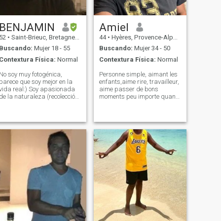
BENJAMIN
Amiel
52
•
Saint-Brieuc, Bretagne, Francia
44
•
Hyères, Provence-Alpes-Côte d'Azur, Francia
Buscando:
Mujer 18 - 55
Buscando:
Mujer 34 - 50
Contextura Física:
Normal
Contextura Física:
Normal
No soy muy fotogénica,
Personne simple, aimant les
parece que soy mejor en la
enfants,aime rire, travailleur,
vida real:) Soy apasionada
aime passer de bons
de la naturaleza (recolección,
moments peu importe quand
pesca, jardinería) cocina,
où comment et avec qui, aime
historia, música pop
faire la cuisine et la
anglosajona de los años 50
pâtisserie, aime la nature ,
a 70 tengo un trabajo que me
avec du caractère, de l
hace desaparecer durante
emphatique et tant d autres
gran parte de la semana.
choses….
Muchas mujeres están
buscando aquí el hombre
perfecto, lamento admitir que
no soy el único, que tristeza
perfección....!! Trato de ser
una persona buena y
respetuosa todos los días,
trato de ser la misma aquí