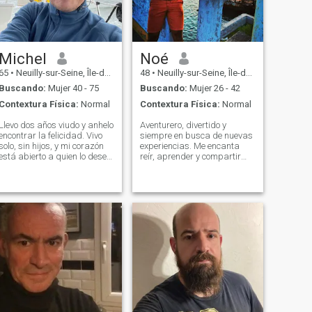
Michel
Noé
65
•
Neuilly-sur-Seine, Île-de-France, Francia
48
•
Neuilly-sur-Seine, Île-de-France, Francia
Buscando:
Mujer 40 - 75
Buscando:
Mujer 26 - 42
Contextura Física:
Normal
Contextura Física:
Normal
Llevo dos años viudo y anhelo
Aventurero, divertido y
encontrar la felicidad. Vivo
siempre en busca de nuevas
solo, sin hijos, y mi corazón
experiencias. Me encanta
está abierto a quien lo desee.
reír, aprender y compartir
Soy respetuoso, sincero,
momentos especiales. Busco
amable, honesto, serio, leal,
a alguien con quién conectar,
servicial y tranquilo. Disfruto
compartir buenas
de los deportes, viajar, leer, el
conversaciones y disfrutar
cine y pa
de la vida al máximo. Si eres
genuina, apasion