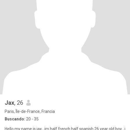
Jax
, 26
Paris, Île-de-France, Francia
Buscando:
20 - 35
Hello my name is jax , im half french half spanish 26 year old boy , i