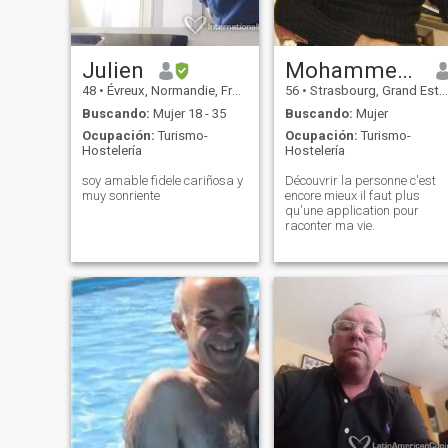
Julien
Mohammed 💕
48
•
Évreux, Normandie, Francia
56
•
Strasbourg, Grand Est, Francia
Buscando:
Mujer 18 - 35
Buscando:
Mujer
Ocupación:
Turismo-
Ocupación:
Turismo-
Hostelería
Hostelería
soy amable fidele cariñosa y
Découvrir la personne c'est
muy sonriente
encore mieux il faut plus
qu'une application pour
raconter ma vie.