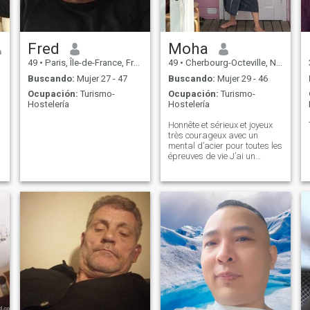
Fred
Moha
49
•
Paris, Île-de-France, Francia
49
•
Cherbourg-Octeville, Normandie, Francia
Buscando:
Mujer 27 - 47
Buscando:
Mujer 29 - 46
Ocupación:
Turismo-
Ocupación:
Turismo-
Hostelería
Hostelería
Honnête et sérieux et joyeux
très courageux avec un
mental d’acier pour toutes les
épreuves de vie J’ai un
amour énorme pour la vie il
ne faut jamais s’arrêter à
des détails car la vie est
courte il faut toujours aller de
l’avant avec un cœur généreu