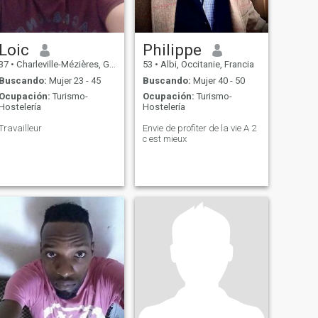
Loic
Philippe
37
•
Charleville-Mézières, Grand Est, Francia
53
•
Albi, Occitanie, Francia
Buscando:
Mujer 23 - 45
Buscando:
Mujer 40 - 50
Ocupación:
Turismo-
Ocupación:
Turismo-
Hostelería
Hostelería
Travailleur
Envie de profiter de la vie A 2
c est mieux